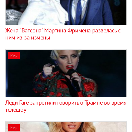
Жена "Ватсона" Мартина Фримена развелась с
ним из-за измены
Мир
Леди Гаге запретили говорить о Трампе во время
телешоу
Мир