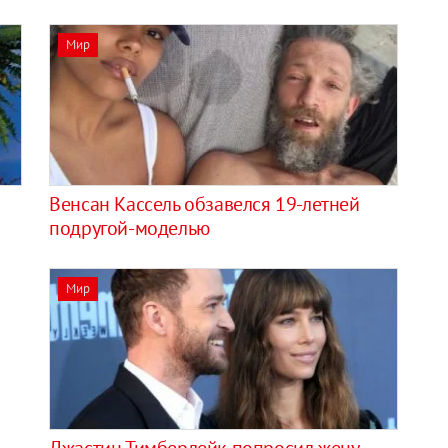
Мир
Венсан Кассель обзавелся 19-летней
подругой-моделью
Мир