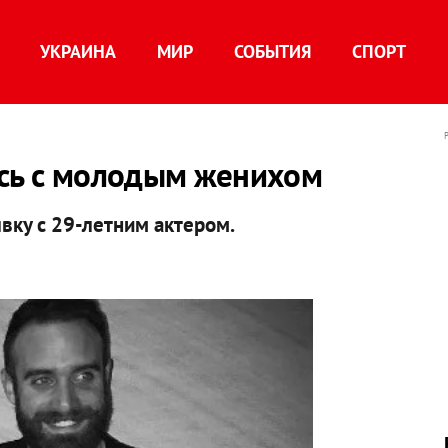
УКРАИНА
МИР
СОБЫТИЯ
СПОРТ
ась с молодым женихом
вку с 29-летним актером.