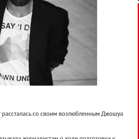
г
рассталась со своим возлюбленным Джошуа
азывала журналистам о ходе подготовки к