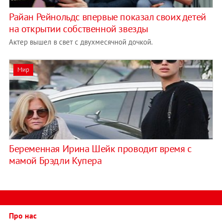
Райан Рейнольдс впервые показал своих детей
на открытии собственной звезды
Актер вышел в свет с двухмесячной дочкой.
Мир
Беременная Ирина Шейк проводит время с
мамой Брэдли Купера
Про нас