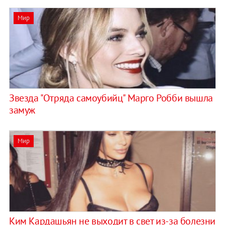
Мир
Звезда "Отряда самоубийц" Марго Робби вышла
замуж
Мир
Ким Кардашьян не выходит в свет из-за болезни