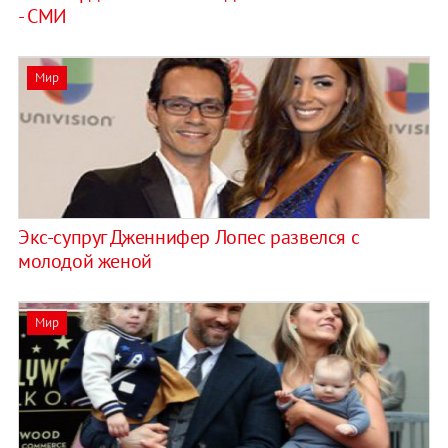
- СМИ
Мир
Экс-супруг Дженнифер Лопес развелся с
молодой женой
Мир