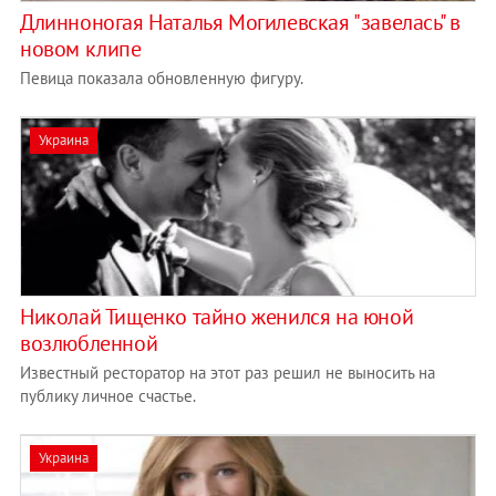
Длинноногая Наталья Могилевская "завелась" в
новом клипе
Певица показала обновленную фигуру.
Украина
Николай Тищенко тайно женился на юной
возлюбленной
Известный ресторатор на этот раз решил не выносить на
публику личное счастье.
Украина