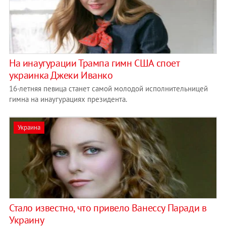
На инаугурации Трампа гимн США споет
украинка Джеки Иванко
16-летняя певица станет самой молодой исполнительницей
гимна на инаугурациях президента.
Украина
Стало известно, что привело Ванессу Паради в
Украину