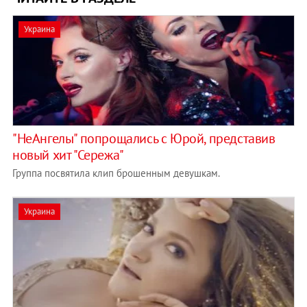
Украина
"НеАнгелы" попрощались с Юрой, представив
новый хит "Сережа"
Группа посвятила клип брошенным девушкам.
Украина