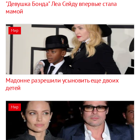
"Девушка Бонда" Леа Сейду впервые стала
мамой
Мир
Мадонне разрешили усыновить еще двоих
детей
Мир