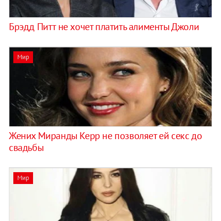
Брэдд Питт не хочет платить алименты Джоли
Мир
Жених Миранды Керр не позволяет ей секс до
свадьбы
Мир