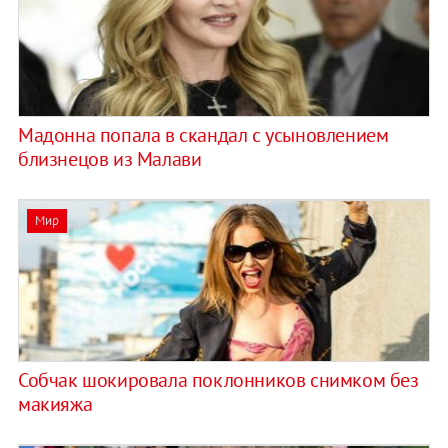
Мадонна попала в скандал с усыновлением
близнецов из Малави
Мир
Собчак шокировала поклонников снимком без
макияжа