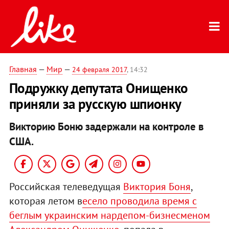
Главная
—
Мир
—
24 февраля 2017
, 14:32
Подружку депутата Онищенко
приняли за русскую шпионку
Викторию Боню задержали на контроле в
США.
Российская телеведущая
Виктория Боня
,
которая летом в
есело проводила время с
беглым украинским нардепом-бизнесменом