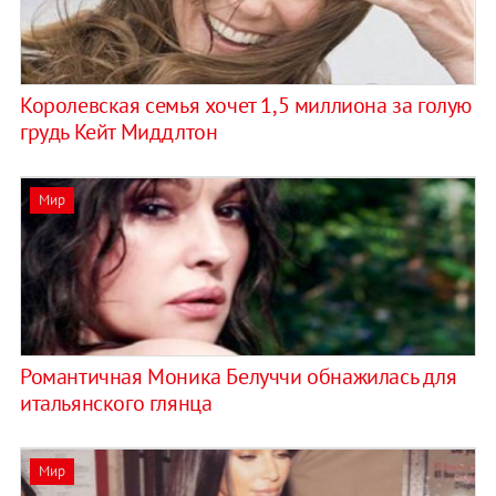
Королевская семья хочет 1,5 миллиона за голую
грудь Кейт Миддлтон
Мир
Романтичная Моника Белуччи обнажилась для
итальянского глянца
Мир