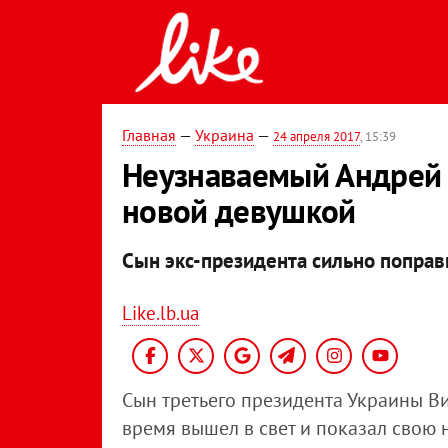
Главная
—
Украина
—
24 апреля 2017
, 15:39
Неузнаваемый Андрей 
новой девушкой
Сын экс-президента сильно поправ
Like.lb.ua
Сын третьего президента Украины В
время вышел в свет и показал свою 