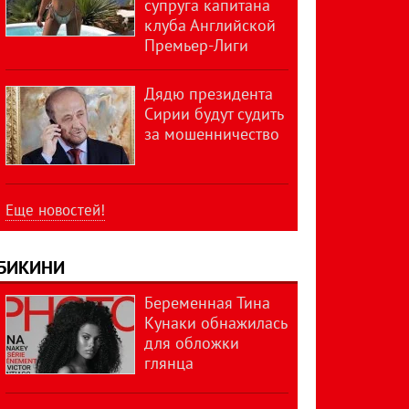
супруга капитана
клуба Английской
Премьер-Лиги
Дядю президента
Сирии будут судить
за мошенничество
Еще новостей!
БИКИНИ
Беременная Тина
Кунаки обнажилась
для обложки
глянца