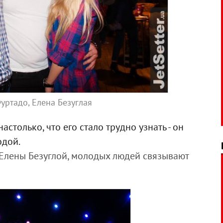
уртадо, Елена Безуглая
только, что его стало трудно узнать - он
одой.
Елены Безуглой, молодых людей связывают