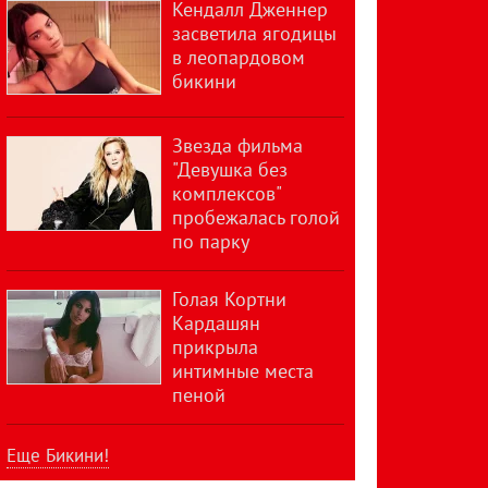
Кендалл Дженнер
засветила ягодицы
в леопардовом
бикини
Звезда фильма
"Девушка без
комплексов"
пробежалась голой
по парку
Голая Кортни
Кардашян
прикрыла
интимные места
пеной
Еще Бикини!