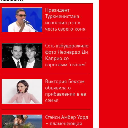
Президент
Туркменистана
исполнил рэп в
честь своего коня
Сеть взбудоражило
фото Леонардо Ди
Каприо со
взрослым "сыном"
Виктория Бекхэм
объявила о
прибавлении в ее
семье
Стэйси Амбер Уорд
– пламенеющая