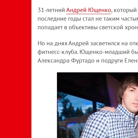
31-летний
Андрей Ющенко
, которы
последние годы стал не таким часты
попадает в объективы светской хро
Но на днях Андрей засветился на от
фитнесс-клуба. Ющенко-младший был
Александра Фуртадо и подруги Елен