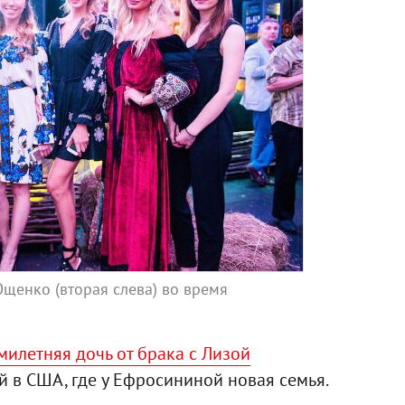
Ющенко (вторая слева) во время
милетняя дочь от брака с Лизой
ой в США, где у Ефросининой новая семья.