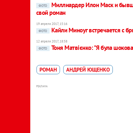
Миллиардер Илон Маск и бывш
ФОТО
свой роман
19 апреля 2017, 15:16
Кайли Миноуг встречается с б
ФОТО
12 апреля 2017, 18:58
Тоня Матвієнко: "Я була шокова
ФОТО
РОМАН
АНДРЕЙ ЮЩЕНКО
РЕКЛАМА