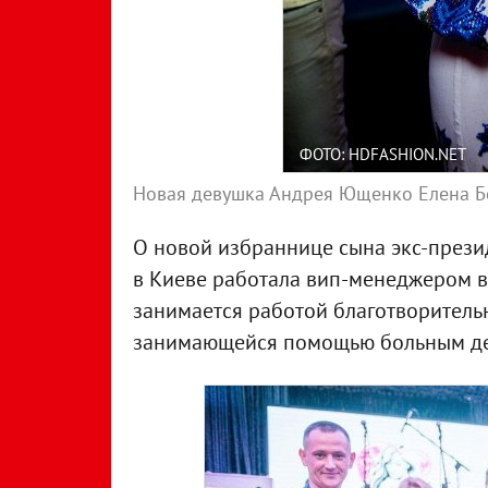
ФОТО: HDFASHION.NET
Новая девушка Андрея Ющенко Елена Б
О новой избраннице сына экс-презид
в Киеве работала вип-менеджером в 
занимается работой благотворитель
занимающейся помощью больным де