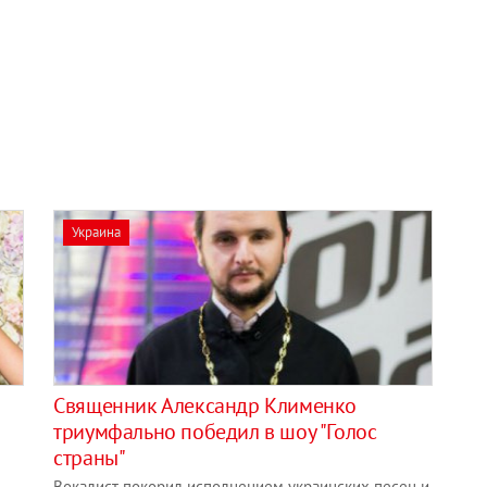
Украина
Священник Александр Клименко
триумфально победил в шоу "Голос
страны"
Вокалист покорил исполнением украинских песен и