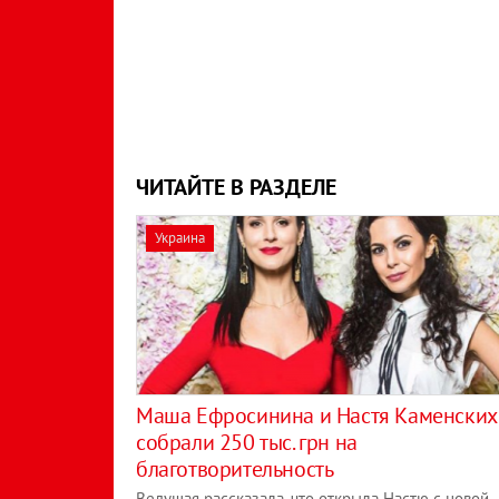
ЧИТАЙТЕ В РАЗДЕЛЕ
Украина
Маша Ефросинина и Настя Каменских
собрали 250 тыс. грн на
благотворительность
Ведущая рассказала, что открыла Настю с новой