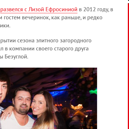
й
развелся с Лизой Ефросиниой
в 2012 году, в
м гостем вечеринок, как раньше, и редко
ники.
крытии сезона элитного загородного
 в компании своего старого друга
ы Безуглой.