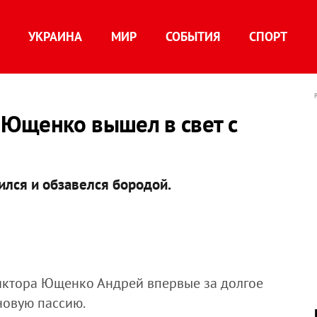
УКРАИНА
МИР
СОБЫТИЯ
СПОРТ
Ющенко вышел в свет с
ился и обзавелся бородой.
иктора Ющенко Андрей впервые за долгое
новую пассию.