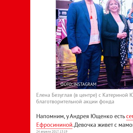
ФОТО: INSTAGRAM
Елена Безуглая (в центре) с Катериной 
благотворительной акции фонда
Напомним, у Андрея Ющенко есть
се
Ефросининой
. Девочка живет с мам
24 апреля 2017, 13:19