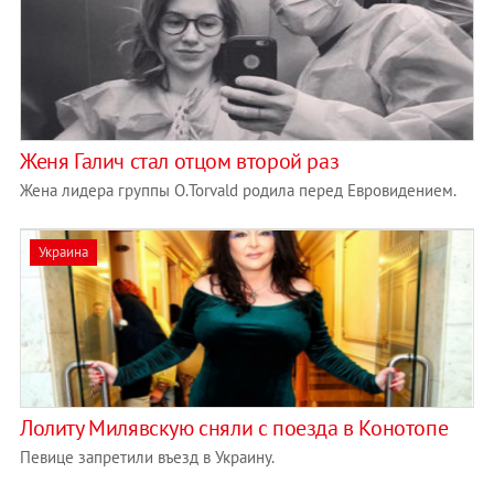
Женя Галич стал отцом второй раз
Жена лидера группы O.Torvald родила перед Евровидением.
Украина
Лолиту Милявскую сняли с поезда в Конотопе
Певице запретили въезд в Украину.