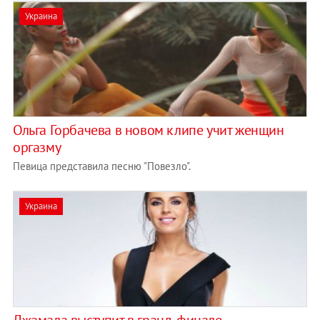
Украина
Ольга Горбачева в новом клипе учит женщин
оргазму
Певица представила песню "Повезло".
Украина
Джамала выступит в гранд-финале