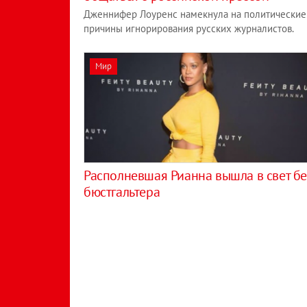
Дженнифер Лоуренс намекнула на политические
причины игнорирования русских журналистов.
Мир
Располневшая Рианна вышла в свет бе
бюстгальтера