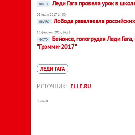
Леди Гага провела урок в школ
ФОТО
03 июля 2017, 14:00
Лобода развлекала российски
ВИДЕО
13 февраля 2017, 16:21
Бейонсе, гологрудая Леди Гага
ФОТО
"Грэмми-2017"
ЛЕДИ ГАГА
ИСТОЧНИК:
ELLE.RU
РЕКЛАМА