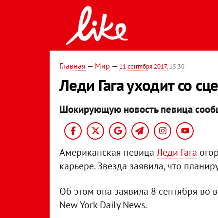
Главная
—
Мир
—
11 сентября 2017
, 15:30
Леди Гага уходит со сц
Шокирующую новость певица сообщ
Американская певица
Леди Гага
огор
карьере. Звезда заявила, что планиру
Об этом она заявила 8 сентября во 
New York Daily News.