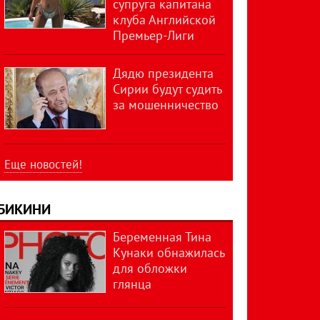
супруга капитана
клуба Английской
Премьер-Лиги
Дядю президента
Сирии будут судить
за мошенничество
Еще новостей!
БИКИНИ
Беременная Тина
Кунаки обнажилась
для обложки
глянца