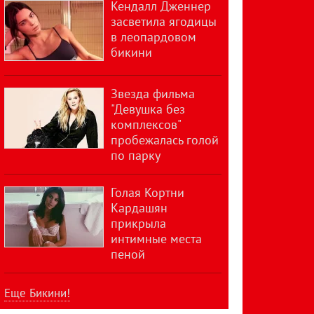
Кендалл Дженнер
засветила ягодицы
в леопардовом
бикини
Звезда фильма
"Девушка без
комплексов"
пробежалась голой
по парку
Голая Кортни
Кардашян
прикрыла
интимные места
пеной
Еще Бикини!