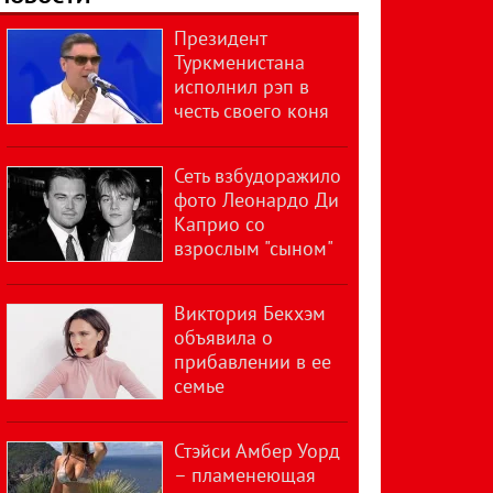
Президент
Туркменистана
исполнил рэп в
честь своего коня
Сеть взбудоражило
фото Леонардо Ди
Каприо со
взрослым "сыном"
Виктория Бекхэм
объявила о
прибавлении в ее
семье
Стэйси Амбер Уорд
– пламенеющая