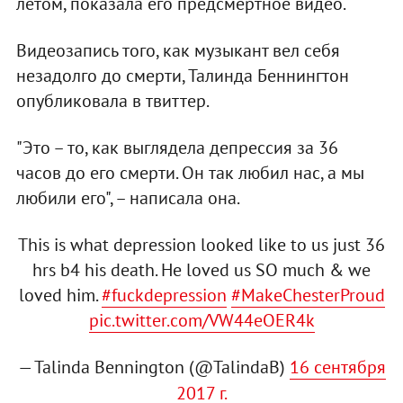
летом, показала его предсмертное видео.
Видеозапись того, как музыкант вел себя
незадолго до смерти, Талинда Беннингтон
опубликовала в твиттер.
"Это – то, как выглядела депрессия за 36
часов до его смерти. Он так любил нас, а мы
любили его", – написала она.
This is what depression looked like to us just 36
hrs b4 his death. He loved us SO much & we
loved him.
#fuckdepression
#MakeChesterProud
pic.twitter.com/VW44eOER4k
— Talinda Bennington (@TalindaB)
16 сентября
2017 г.