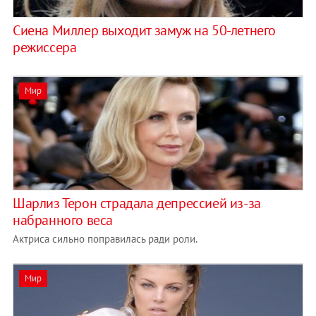
Сиена Миллер выходит замуж на 50-летнего
режиссера
Мир
Шарлиз Терон страдала депрессией из-за
набранного веса
Актриса сильно поправилась ради роли.
Мир