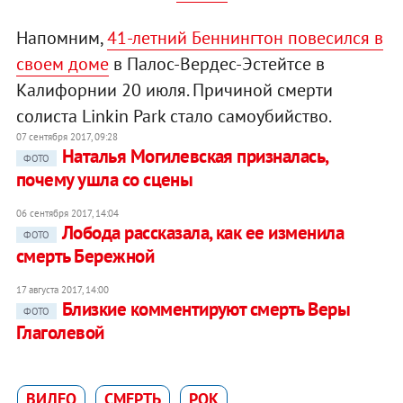
Напомним,
41-летний Беннингтон повесился в
своем доме
в Палос-Вердес-Эстейтсе в
Калифорнии 20 июля. Причиной смерти
солиста Linkin Park стало самоубийство.
07 сентября 2017, 09:28
Наталья Могилевская призналась,
ФОТО
почему ушла со сцены
06 сентября 2017, 14:04
Лобода рассказала, как ее изменила
ФОТО
смерть Бережной
17 августа 2017, 14:00
Близкие комментируют смерть Веры
ФОТО
Глаголевой
ВИДЕО
СМЕРТЬ
РОК