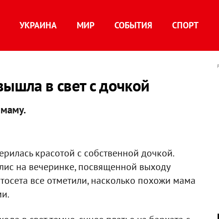
УКРАИНА
МИР
СОБЫТИЯ
СПОРТ
вышла в свет с дочкой
 маму.
рилась красотой с собственной дочкой.
лис на вечеринке, посвященной выходу
отосета все отметили, насколько похожи мама
ми.