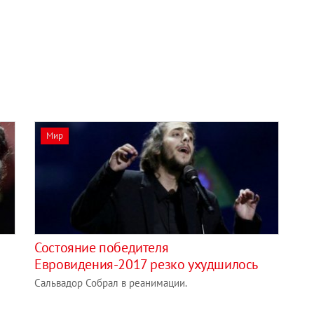
Мир
Состояние победителя
Евровидения-2017 резко ухудшилось
Сальвадор Собрал в реанимации.