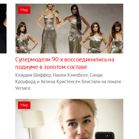
Мир
Супермодели 90-х воссоединились на
подиуме в золотом составе
Клаудия Шиффер, Наоми Кэмпбелл, Синди
Кроуфорд и Хелена Кристенсен блистали на показе
Versace.
Мир