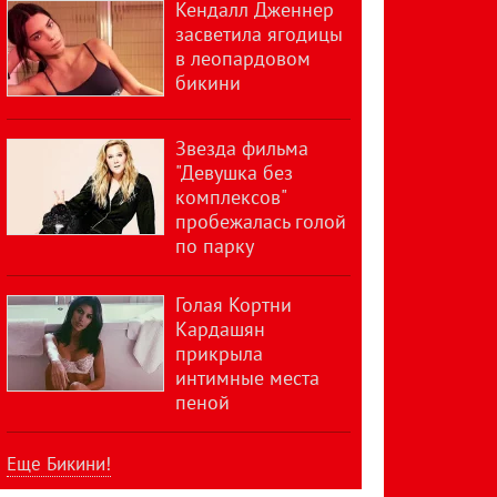
Кендалл Дженнер
засветила ягодицы
в леопардовом
бикини
Звезда фильма
"Девушка без
комплексов"
пробежалась голой
по парку
Голая Кортни
Кардашян
прикрыла
интимные места
пеной
Еще Бикини!