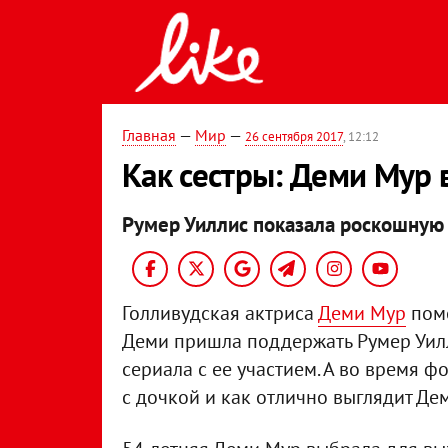
Главная
—
Мир
—
26 сентября 2017
, 12:12
Как сестры: Деми Мур 
Румер Уиллис показала роскошную
Голливудская актриса
Деми Мур
поме
Деми пришла поддержать Румер Уил
сериала с ее участием. А во время ф
с дочкой и как отлично выглядит Де