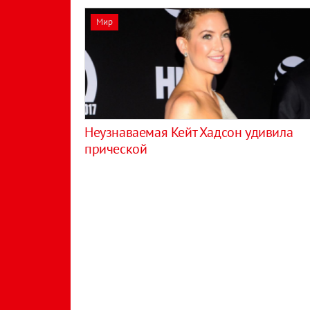
Мир
Неузнаваемая Кейт Хадсон удивила
прической