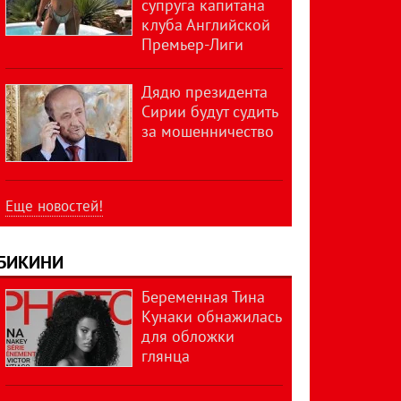
супруга капитана
клуба Английской
Премьер-Лиги
Дядю президента
Сирии будут судить
за мошенничество
Еще новостей!
БИКИНИ
Беременная Тина
Кунаки обнажилась
для обложки
глянца