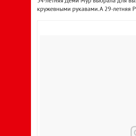
54-летняя Деми Мур выбрала для вых
кружевными рукавами. А 29-летняя 