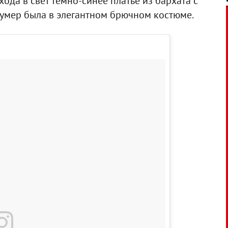
ода в свет темно-синее платье из бархата с
Румер была в элегантном брючном костюме.