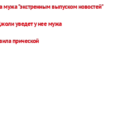
 мужа "экстренным выпуском новостей"
Джоли уведет у нее мужа
вила прической