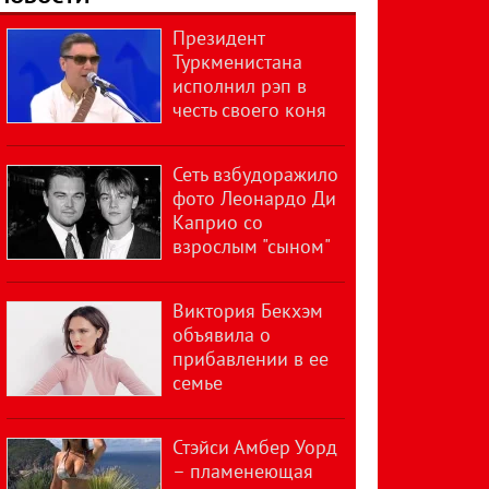
Президент
Туркменистана
исполнил рэп в
честь своего коня
Сеть взбудоражило
фото Леонардо Ди
Каприо со
взрослым "сыном"
Виктория Бекхэм
объявила о
прибавлении в ее
семье
Стэйси Амбер Уорд
– пламенеющая