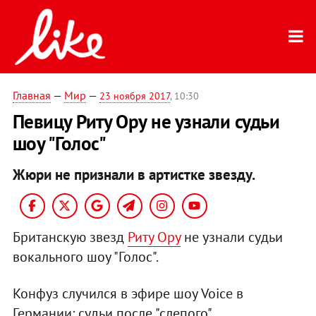
Главная
—
Мир
—
23 ноября 2017
, 10:30
Певицу Риту Ору не узнали судьи
шоу "Голос"
Жюри не признали в артистке звезду.
Британскую звезд
Риту Ору
не узнали судьи
вокального шоу "Голос".
Конфуз случился в эфире шоу Voice в
Германии: судьи после "слепого"