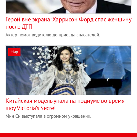
Герой вне экрана: Харрисон Форд спас женщину
после ДТП
Актер помог водителю до приезда спасателей.
Мир
Китайская модель упала на подиуме во время
шоу Victoria's Secret
Мин Си выступала в огромном украшении.