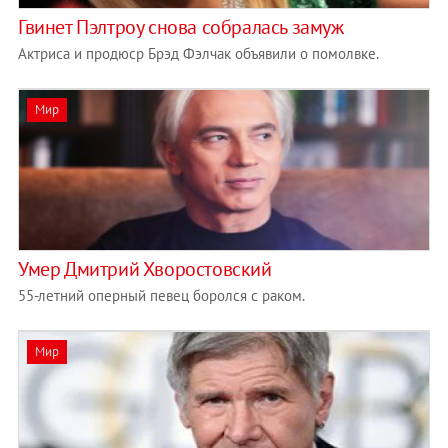
Гвинет Пэлтроу снова собралась замуж
Актриса и продюср Брэд Фэлчак объявили о помолвке.
Мир
Умер Дмитрий Хворостовский
55-летний оперный певец боролся с раком.
Мир