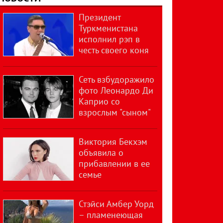
Президент
Туркменистана
исполнил рэп в
честь своего коня
Сеть взбудоражило
фото Леонардо Ди
Каприо со
взрослым "сыном"
Виктория Бекхэм
объявила о
прибавлении в ее
семье
Стэйси Амбер Уорд
– пламенеющая