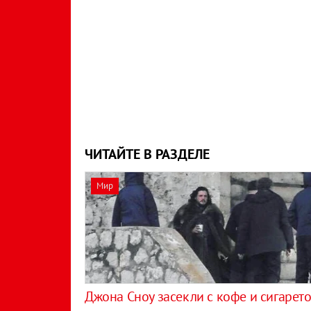
ЧИТАЙТЕ В РАЗДЕЛЕ
Мир
​Джона Сноу засекли c кофе и сигарет