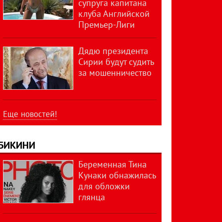
супруга капитана
клуба Английской
Премьер-Лиги
Дядю президента
Сирии будут судить
за мошенничество
Еще новостей!
БИКИНИ
Беременная Тина
Кунаки обнажилась
для обложки
глянца