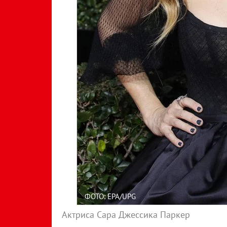
ФОТО: EPA/UPG
Актриса Сара Джессика Паркер