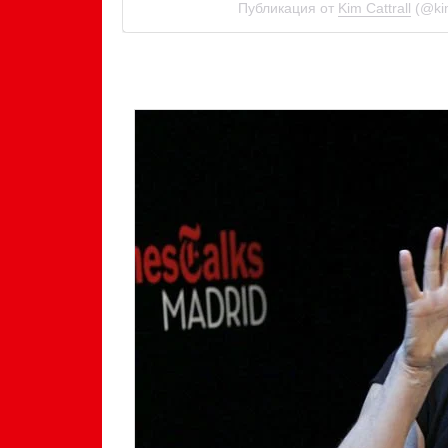
Публикация от
Kim Cattrall
(@kim