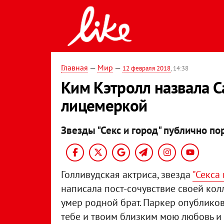
Главная
—
Мир
—
12 февраля 2018
, 14:38
Ким Кэтролл назвала С
лицемеркой
Звезды "Секс и город" публично по
Голливудская актриса, звезда
"Секса 
написала пост-сочувствие своей кол
умер родной брат. Паркер опубликов
тебе и твоим близким мою любовь и 