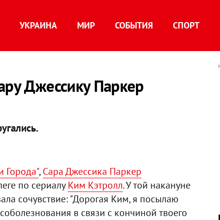
УКРАИНА
МИР
СОБЫТИЯ
СПОРТ
ару Джессику Паркер
ругались.
и Города"
,
Сара Джессика Паркер
леге по сериалу
Ким Кэтролл
. У той накануне
ала сочувствие: "Дорогая Ким, я посылаю
соболезнования в связи с кончиной твоего