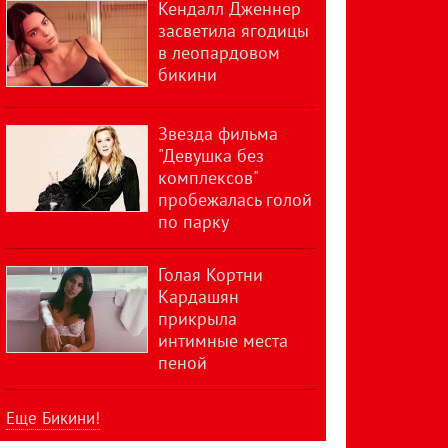
Кендалл Дженнер
засветила ягодицы
в леопардовом
бикини
Звезда фильма
"Девушка без
комплексов"
пробежалась голой
по парку
Голая Кортни
Кардашян
прикрыла
интимные места
пеной
Еще Бикини!