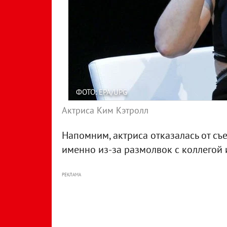
ФОТО: EPA/UPG
Актриса Ким Кэтролл
Напомним, актриса отказалась от съе
именно из-за размолвок с коллегой 
РЕКЛАМА