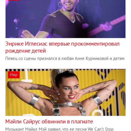
Энрике Иглесиас впервые прокомментировал
рождение детей
Певец со сцены признался в любви Анне Курниковой и детям
Мир
Майли Сайрус обвинили в плагиате
Музыкант Майкл Мэй заявил, что ее песня We Can't Stop