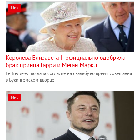
Мир
Королева Елизавета II официально одобрила
брак принца Гарри и Меган Маркл
Ее Величество дала согласие на свадьбу во время совещания
в Букингемском дворце
Мир