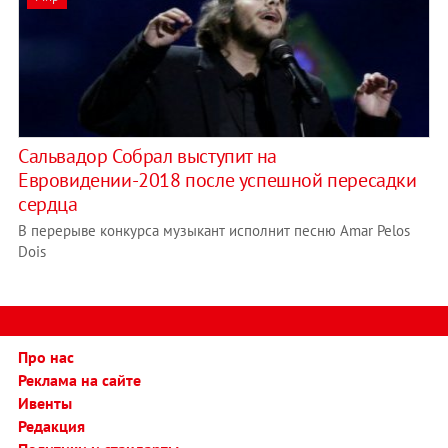
Сальвадор Собрал выступит на
Евровидении-2018 после успешной пересадки
сердца
В перерыве конкурса музыкант исполнит песню Amar Pelos
Dois
Про нас
Реклама на сайте
Ивенты
Редакция