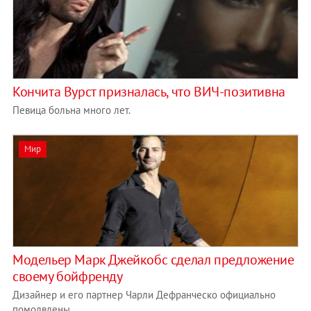
Кончита Вурст призналась, что ВИЧ-позитивна
Певица больна много лет.
Мир
Модельер Марк Джейкобс сделал предложение
своему бойфренду
Дизайнер и его партнер Чарли Дефранческо официально
помолвлены