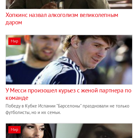
Хопкинс назвал алкоголизм великолепным
даром
Мир
У Месси произошел курьез с женой партнера по
команде
Победу в Кубке Испании "Барселоны" праздновали не только
футболисты, но и их семьи.
Мир