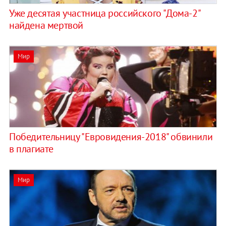
Уже десятая участница российского "Дома-2"
найдена мертвой
Мир
Победительницу "Евровидения-2018" обвинили
в плагиате
Мир