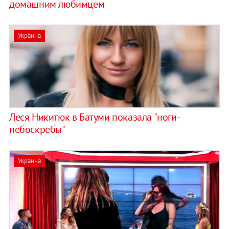
домашним любимцем
Украина
Леся Никитюк в Батуми показала "ноги-
небоскребы"
Украина