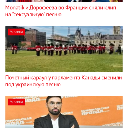
Monatik и Дорофеева во Франции сняли клип
на "сексуальную" песню
Украина
Почетный караул у парламента Канады сменили
под украинскую песню
Украина