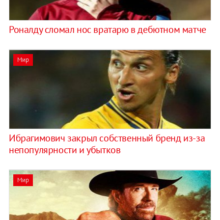
Роналду сломал нос вратарю в дебютном матче
Мир
Ибрагимович закрыл собственный бренд из-за
непопулярности и убытков
Мир