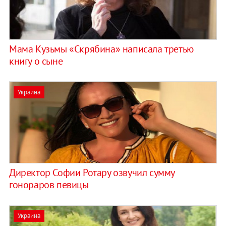
Мама Кузьмы «Скрябина» написала третью
книгу о сыне
Украина
Директор Софии Ротару озвучил сумму
гонораров певицы
Украина