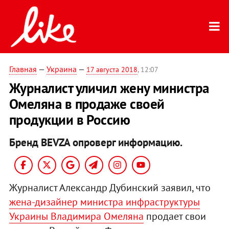
Главная
—
Украина
—
17 августа 2018
, 12:07
Журналист уличил жену министра
Омеляна в продаже своей
продукции в Россию
Бренд BEVZA опроверг информацию.
Журналист Александр Дубинский заявил, что
жена-дизайнер министра инфраструктуры
Украины Владимира Омеляна
продает свои