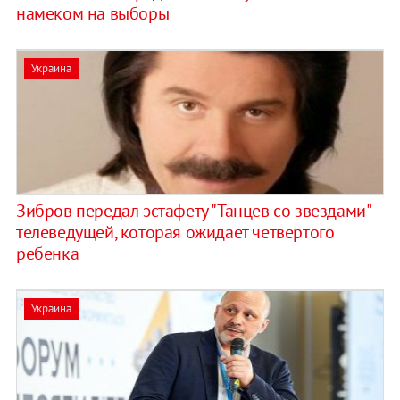
намеком на выборы
Украина
Зибров передал эстафету "Танцев со звездами"
телеведущей, которая ожидает четвертого
ребенка
Украина