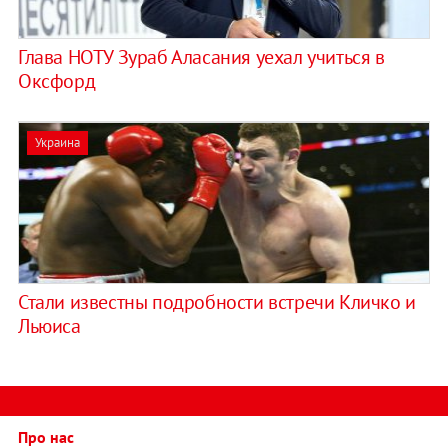
Глава НОТУ Зураб Аласания уехал учиться в
Оксфорд
Украина
Стали известны подробности встречи Кличко и
Льюиса
Про нас