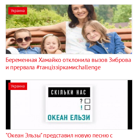
Украина
Беременная Хамайко отклонила вызов Зиброва
и прервала #танціззіркамиchallenge
Украина
"Океан Эльзы" представил новую песню с