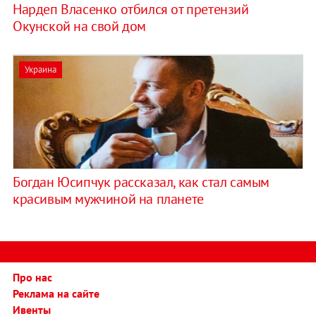
Нардеп Власенко отбился от претензий
Окунской на свой дом
Украина
Богдан Юсипчук рассказал, как стал самым
красивым мужчиной на планете
Про нас
Реклама на сайте
Ивенты