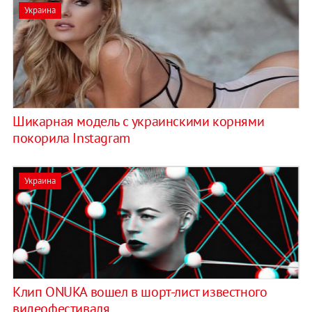
Украина
Шикарная модель с украинскими корнями
покорила Instagram
Украина
Клип ONUKA вошел в шорт-лист известного
видеофестиваля