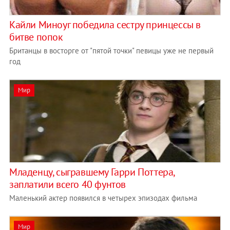
Кайли Миноуг победила сестру принцессы в
битве попок
Британцы в восторге от "пятой точки" певицы уже не первый
год
Мир
Младенцу, сыгравшему Гарри Поттера,
заплатили всего 40 фунтов
Маленький актер появился в четырех эпизодах фильма
Мир