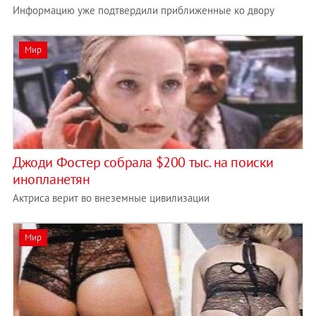
Информацию уже подтвердили приближенные ко двору
Мир
Джоди Фостер собрала $200 тыс. на поиски
инопланетян
Актриса верит во внеземные цивилизации
Мир