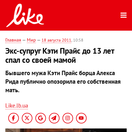
Главная
—
Мир
—
18 августа 2011
, 10:58
Экс-супруг Кэти Прайс до 13 лет
спал со своей мамой
Бывшего мужа Кэти Прайс борца Алекса
Рида публично опозорила его собственная
мать.
Like.lb.ua