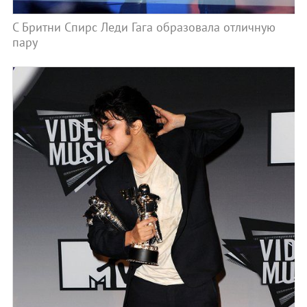
С Бритни Спирс Леди Гага образовала отличную
пару