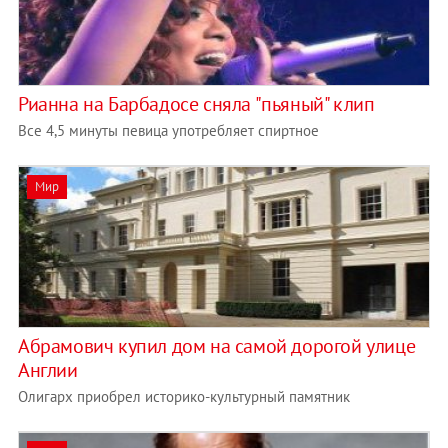
Рианна на Барбадосе сняла "пьяный" клип
Все 4,5 минуты певица употребляет спиртное
Мир
Абрамович купил дом на самой дорогой улице
Англии
Олигарх приобрел историко-культурный памятник