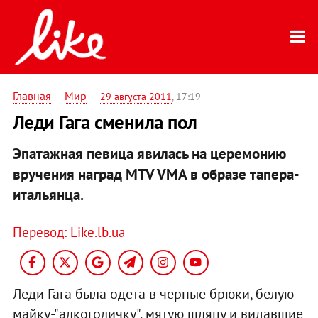
Главная
—
Мир
—
29 августа 2011
, 17:19
Леди Гага сменила пол
Эпатажная певица явилась на церемонию
вручения наград MTV VMA в образе тапера-
итальянца.
Перевод: Like.lb.ua
Леди Гага была одета в черные брюки, белую
майку-"алкоголичку", мятую шляпу и видавшие