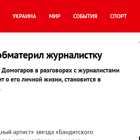
УКРАИНА
МИР
СОБЫТИЯ
СПОРТ
обматерил журналистку
 Домогаров в разговорах с журналистами
т о его личной жизни, становится в
.
ный артист» звезда «Бандитского