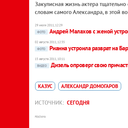
Закулисная жизнь актера тщательно 
словам самого Александра, в этой во
29 июля 2011, 12:29
Андрей Малахов с женой устро
ФОТО
02 августа 2011, 12:35
Рианна устроила разврат на Ба
ФОТО
15 августа 2011, 10:11
Дизель опроверг свою причаст
ВИДЕО
КАЗУС
АЛЕКСАНДР ДОМОГАРОВ
ИСТОЧНИК:
СЕГОДНЯ
РЕКЛАМА