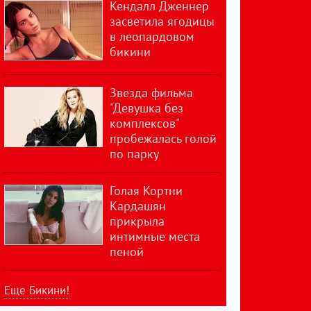
Кендалл Дженнер
засветила ягодицы
в леопардовом
бикини
Звезда фильма
"Девушка без
комплексов"
пробежалась голой
по парку
Голая Кортни
Кардашян
прикрыла
интимные места
пеной
Еще Бикини!