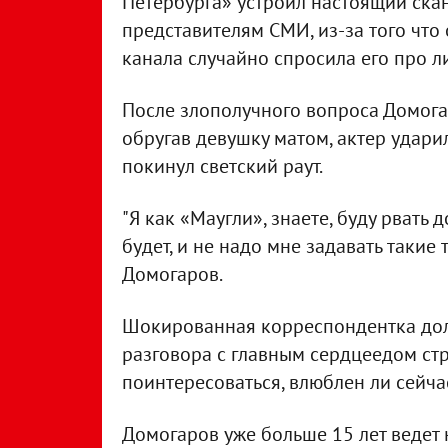
Петербурга» устроил настоящий ска
представителям СМИ, из-за того что
канала случайно спросила его про л
После злополучного вопроса Домога
обругав девушку матом, актер ударил
покинул светский раут.
"Я как «Маугли», знаете, буду рвать д
будет, и не надо мне задавать такие
Домогаров.
Шокированная корреспондентка долг
разговора с главным сердцеедом стр
поинтересоваться, влюблен ли сейчас
Домогаров уже больше 15 лет ведет