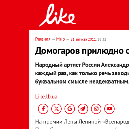
Главная
—
Мир
—
31 августа 2011
, 16:32
Домогаров прилюдно 
Народный артист России Александр
каждый раз, как только речь заходи
буквальном смысле неадекватным
Like.lb.ua
На премии Лены Лениной «Всенарод