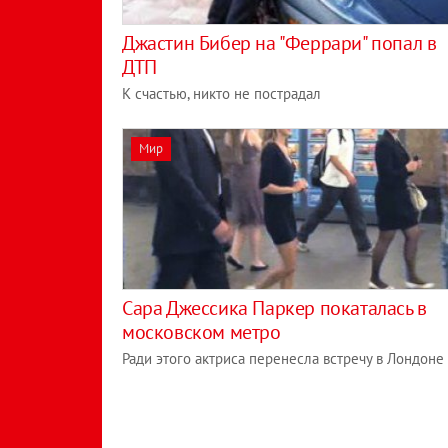
Джастин Бибер на "Феррари" попал в
ДТП
К счастью, никто не пострадал
Мир
Сара Джессика Паркер покаталась в
московском метро
Ради этого актриса перенесла встречу в Лондоне