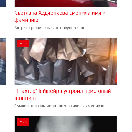
Светлана Ходченкова сменила имя и
фамилию
Актриса решила начать новую жизнь
Мир
"Шахтер" Тейшейра устроил неистовый
шоппинг
Сумки с покупками не поместились в минивэн
Мир