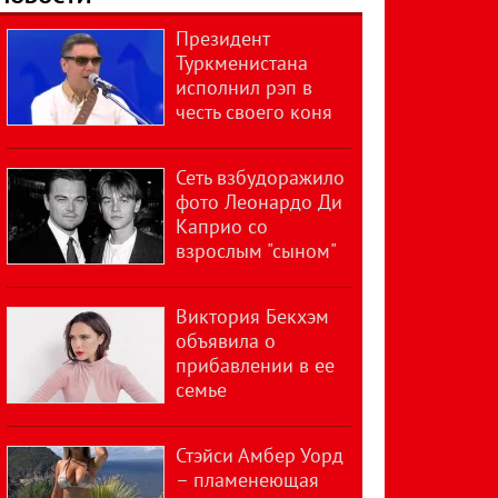
Президент
Туркменистана
исполнил рэп в
честь своего коня
Сеть взбудоражило
фото Леонардо Ди
Каприо со
взрослым "сыном"
Виктория Бекхэм
объявила о
прибавлении в ее
семье
Стэйси Амбер Уорд
– пламенеющая