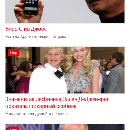
Умер Стив Джобс
Экс-гла Apple скончался от рака
Мир
Знаменитая лесбиянка Эллен ДеДженерес
показала шикарный особняк
Жилище телеведущей и ее жены
Мир