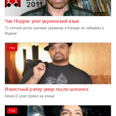
Чак Норрис учит украинский язык
71-летний актер призвал украинце в Канаде не забывать о
Родине
Мир
Известный рэпер умер после шопинга
Heavy D упал прямо на улице
Мир