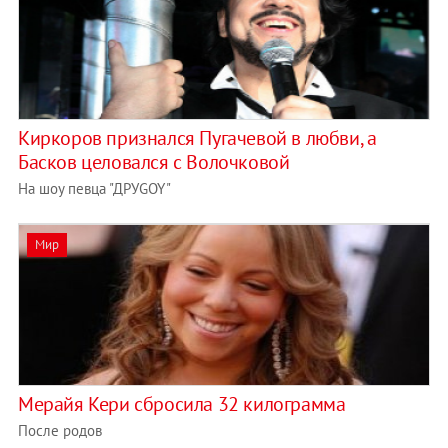
Киркоров признался Пугачевой в любви, а
Басков целовался с Волочковой
На шоу певца "ДРУGOY"
Мир
Мерайя Кери сбросила 32 килограмма
После родов