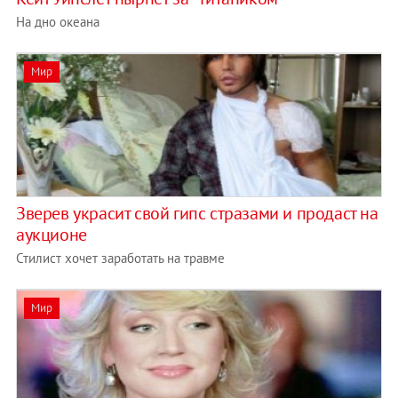
На дно океана
Мир
Зверев украсит свой гипс стразами и продаст на
аукционе
Стилист хочет заработать на травме
Мир