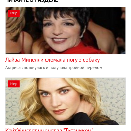
Мир
Лайза Минелли сломала ногу о собаку
Актриса споткнулась и получила тройной перелом
Мир
Кейт Уинслет нырнет за "Титаником"