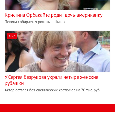
Кристина Орбакайте родит дочь-американку
Певица собирается рожать в Штатах
Мир
У Сергея Безрукова украли четыре женские
рубашки
Актер остался без сценических костюмов на 70 тыс. руб.