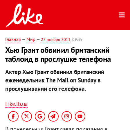
Главная
—
Мир
—
22 ноября 2011
, 09:35
Хью Грант обвинил британский
таблоид в прослушке телефона
Актер Хью Грант обвинил британский
еженедельник The Mail on Sunday в
прослушивании его телефона.
Like.lb.ua
В понедельник Грант давал показания в