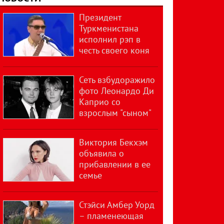
Президент
Туркменистана
исполнил рэп в
честь своего коня
Сеть взбудоражило
фото Леонардо Ди
Каприо со
взрослым "сыном"
Виктория Бекхэм
объявила о
прибавлении в ее
семье
Стэйси Амбер Уорд
– пламенеющая