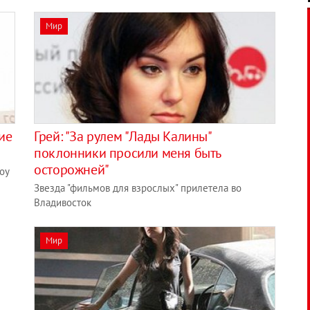
Мир
ие
Грей: "За рулем "Лады Калины"
поклонники просили меня быть
осторожней"
оу
Звезда "фильмов для взрослых" прилетела во
Владивосток
Мир