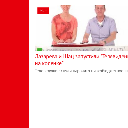
Мир
Лазарева и Шац запустили "Телевиден
на коленке"
Телеведущие сняли нарочито низкобюджетное ш