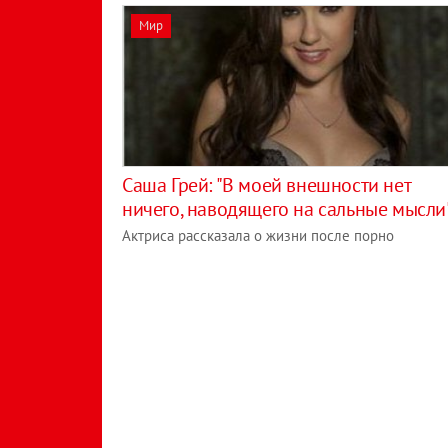
Мир
Саша Грей: "В моей внешности нет
ничего, наводящего на сальные мысли
Актриса рассказала о жизни после порно