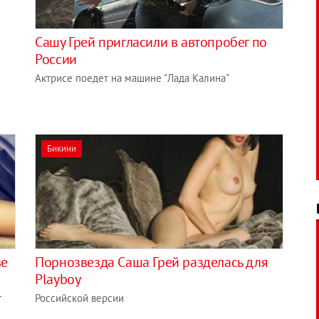
Сашу Грей пригласили в автопробег по
России
Актрисе поедет на машине "Лада Калина"
Бикини
ве
Порнозвезда Саша Грей разделась для
Playboy
т
Российской версии