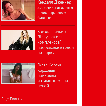
Кендалл Дженнер
засветила ягодицы
в леопардовом
бикини
Звезда фильма
"Девушка без
комплексов"
пробежалась голой
по парку
Голая Кортни
Кардашян
прикрыла
интимные места
пеной
Еще Бикини!