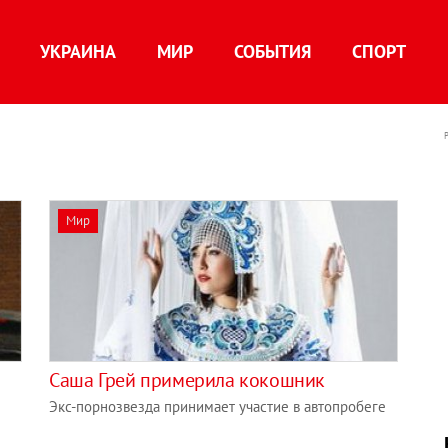
УКРАИНА
МИР
СОБЫТИЯ
СПОРТ
Мир
Саша Грей примерила кокошник
Экс-порнозвезда принимает участие в автопробеге