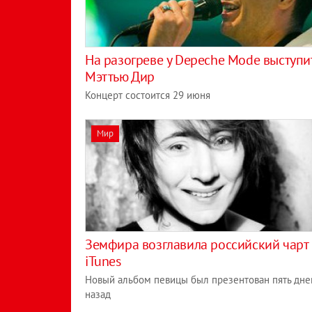
На разогреве у Depeche Mode выступи
Мэттью Дир
Концерт состоится 29 июня
Мир
Земфира возглавила российский чарт
iTunes
Новый альбом певицы был презентован пять дне
назад