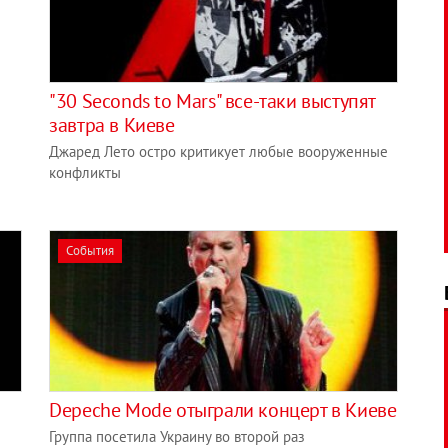
"30 Seconds to Mars" все-таки выступят
завтра в Киеве
Джаред Лето остро критикует любые вооруженные
конфликты
События
Depeche Mode отыграли концерт в Киеве
Группа посетила Украину во второй раз