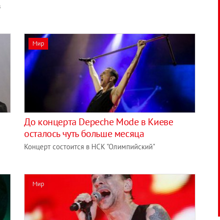
в
Мир
До концерта Depeche Mode в Киеве
осталось чуть больше месяца
Концерт состоится в НСК "Олимпийский"
Мир