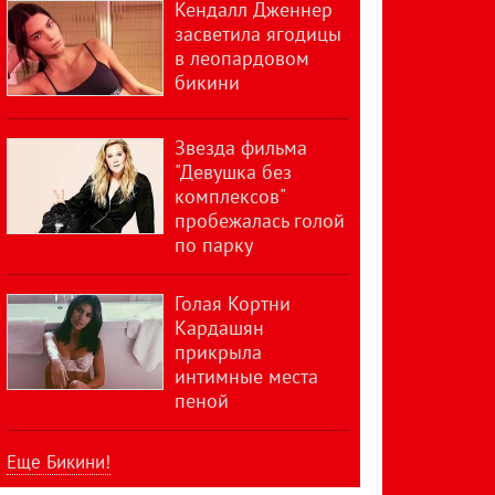
Кендалл Дженнер
засветила ягодицы
в леопардовом
бикини
Звезда фильма
"Девушка без
комплексов"
пробежалась голой
по парку
Голая Кортни
Кардашян
прикрыла
интимные места
пеной
Еще Бикини!