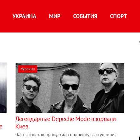
УКРАИНА
МИР
СОБЫТИЯ
СПОРТ
Украина
Легендарные Depeche Mode взорвали
e
Киев
Часть фанатов пропустила половину выступления