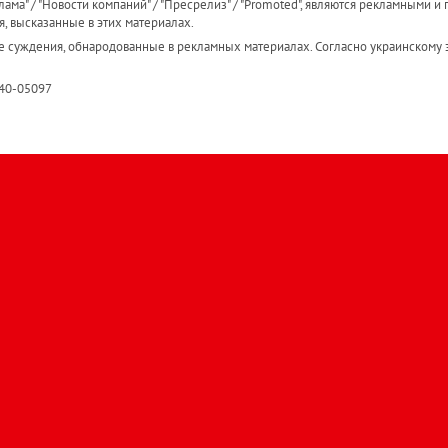
ама" / "Новости компаний" / "Пресрелиз" / "Promoted", являются рекламными и 
я, высказанные в этих материалах.
е суждения, обнародованные в рекламных материалах. Согласно украинскому з
R40-05097