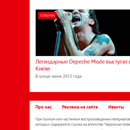
События
Легендарные Depeche Mode выступят 
Киеве
В конце июня 2013 года
Про нас
Реклама на сайте
Ивенты
При полном или частичном воспроизведении материалов 
которых содержится ссылка на агентство "Українськi Нов