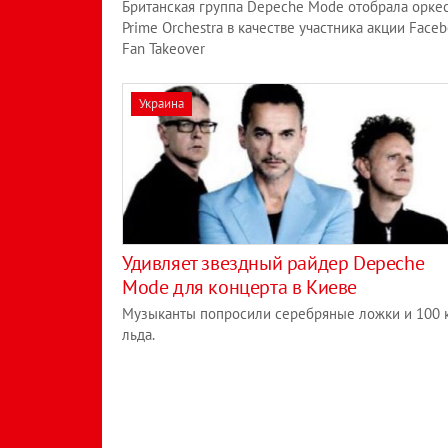
Британская группа Depeche Mode отобрала орке
Prime Orchestra в качестве участника акции Face
Fan Takeover
Украина
Удивляет звездный райдер Depeche
Mode для концерта в Киеве
Музыканты попросили серебряные ложки и 100 
льда.