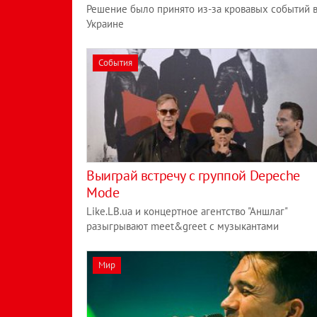
Решение было принято из-за кровавых событий 
Украине
События
Выиграй встречу с группой Depeche
Mode
Like.LB.ua и концертное агентство "Аншлаг"
разыгрывают meet&greet с музыкантами
Мир