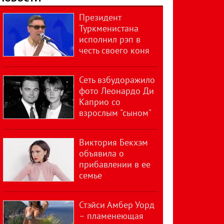
Президент
Туркменистана
исполнил рэп в
честь своего коня
Сеть взбудоражило
фото Леонардо Ди
Каприо со
взрослым "сыном"
Виктория Бекхэм
объявила о
прибавлении в ее
семье
Стэйси Амбер Уорд
– пламенеющая