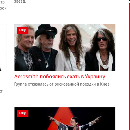
звезд.
стр
book
Мир
Aerosmith побоялись ехать в Украину
Группа отказалась от рискованной поездки в Киев
кг
Мир