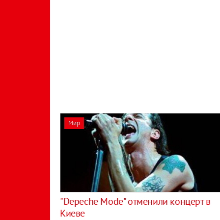
Мир
"Depeche Mode" отменили концерт в
Киеве