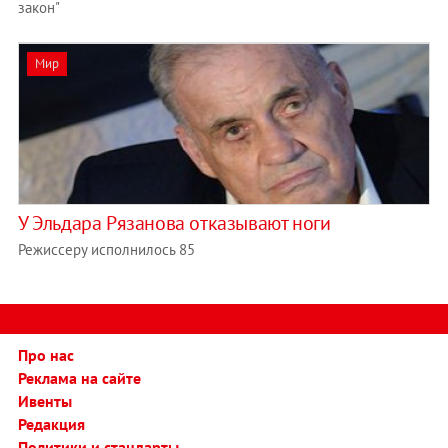
закон"
Мир
У Эльдара Рязанова отказывают ноги
Режиссеру исполнилось 85
Про нас
Реклама на сайте
Ивенты
Редакция
Политики и стандарты