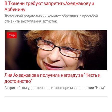
В Тюмени требуют запретить Ахеджакову и
Арбенину
Тюменский родительский комитет обратился с просьбой
отменить выступления артисток
Мир
Лия Ахеджакова получила награду за "Честь и
достоинство"
Актриса была удостоена почетного приза кинопремии "Ника"