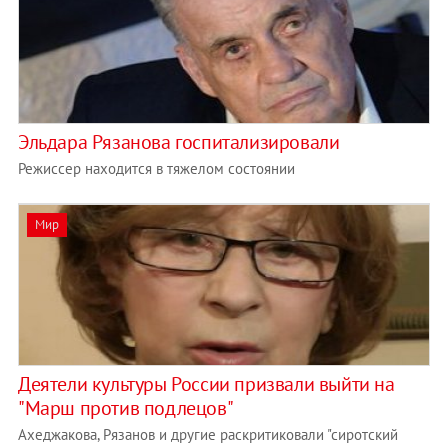
Эльдара Рязанова госпитализировали
Режиссер находится в тяжелом состоянии
Мир
Деятели культуры России призвали выйти на
"Марш против подлецов"
Ахеджакова, Рязанов и другие раскритиковали "сиротский