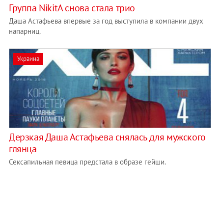
Группа NikitA снова стала трио
Даша Астафьева впервые за год выступила в компании двух
напарниц.
Украина
Дерзкая Даша Астафьева снялась для мужского
глянца
Сексапильная певица предстала в образе гейши.