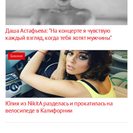
Даша Астафьева: "На концерте я чувствую
каждый взгляд, когда тебя хотят мужчины"
Бикини
Юлия из NikitA разделась и прокатилась на
велосипеде в Калифорнии