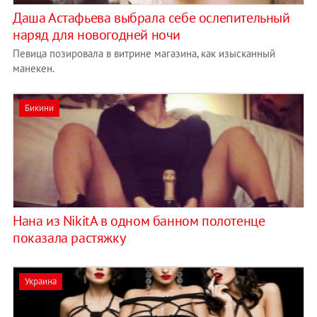
Даша Астафьева выбрала себе ослепительный
наряд для новогодней ночи
Певица позировала в витрине магазина, как изысканный
манекен.
Бикини
Нана из NikitA в одном банном полотенце
показала растяжку
Украина