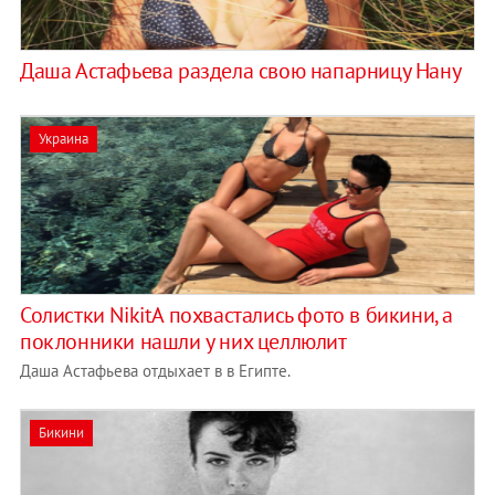
Даша Астафьева раздела свою напарницу Нану
Украина
Солистки NikitA похвастались фото в бикини, а
поклонники нашли у них целлюлит
Даша Астафьева отдыхает в в Египте.
Бикини