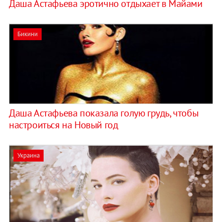
Даша Астафьева эротично отдыхает в Майами
Бикини
Даша Астафьева показала голую грудь, чтобы
настроиться на Новый год
Украина