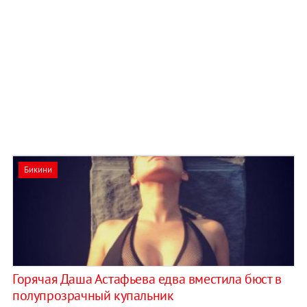
Бикини
Горячая Даша Астафьева едва вместила бюст в
полупрозрачный купальник