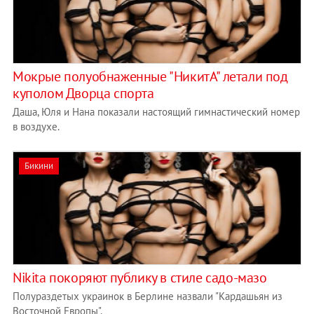
Мокрые полуобнаженные "НикитА" летали под
куполом Дворца спорта
Даша, Юля и Нана показали настоящий гимнастический номер
в воздухе.
Бикини
Nikita покоряют публику в стиле садо-мазо
Полураздетых украинок в Берлине назвали "Кардашьян из
Восточной Европы".