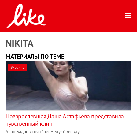
NIKITA
МАТЕРИАЛЫ ПО ТЕМЕ
Украина
Повзрослевшая Даша Астафьева представила
чувственный клип
Алан Бадоев снял "несмелую" звезду.