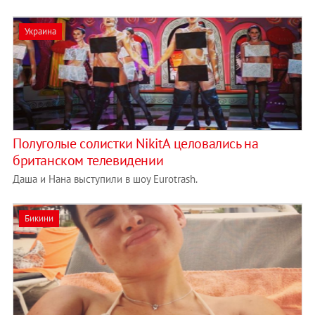
Украина
Полуголые солистки NikitA целовались на
британском телевидении
Даша и Нана выступили в шоу Eurotrash.
Бикини