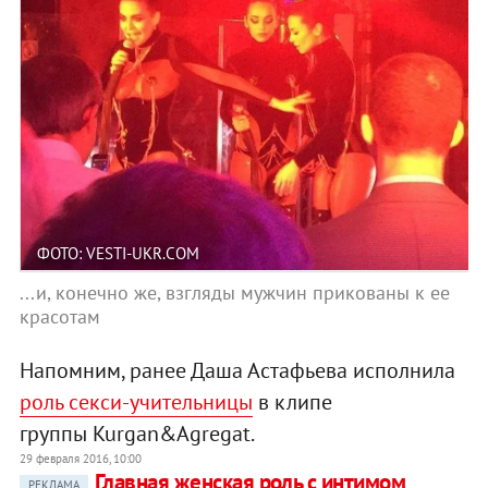
ФОТО: VESTI-UKR.COM
...и, конечно же, взгляды мужчин прикованы к ее
красотам
Напомним, ранее Даша Астафьева исполнила
роль секси-учительницы
в клипе
группы Kurgan&Agregat.
29 февраля 2016, 10:00
Главная женская роль с интимом
РЕКЛАМА