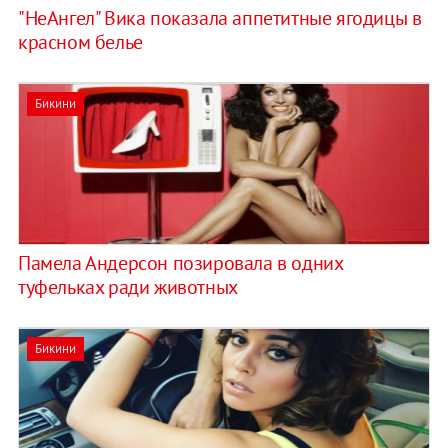
"НеАнгел" Вика показала аппетитные ягодицы в
красном белье
Бикини
Памела Андерсон позировала в одних
туфельках ради животных
Бикини