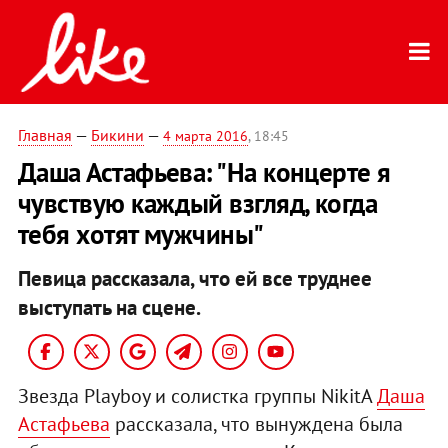
Главная
—
Бикини
—
4 марта 2016
, 18:45
Даша Астафьева: "На концерте я
чувствую каждый взгляд, когда
тебя хотят мужчины"
Певица рассказала, что ей все труднее
выступать на сцене.
Звезда Playboy и солистка группы NikitA
Даша
Астафьева
рассказала, что вынуждена была