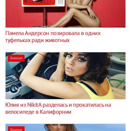
Памела Андерсон позировала в одних
туфельках ради животных
Бикини
Юлия из NikitA разделась и прокатилась на
велосипеде в Калифорнии
Бикини