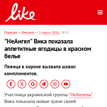
Главная
—
Бикини
—
3 марта 2016
, 18:55
"НеАнгел" Вика показала
аппетитные ягодицы в красном
белье
Певица в короне вызвала шквал
комплиментов.
Участница украинской группы
"НеАнгелы"
Вика показала новые грани своей