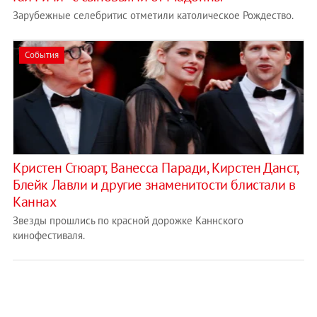
Зарубежные селебритис отметили католическое Рождество.
События
Кристен Стюарт, Ванесса Паради, Кирстен Данст,
Блейк Лавли и другие знаменитости блистали в
Каннах
Звезды прошлись по красной дорожке Каннского
кинофестиваля.