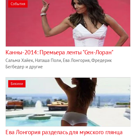
События
Канны-2014: Премьера ленты "Сен-Лоран"
Сальма Хайек, Наташа Поли, Ева Лонгория, Фредерик
Бегбедер и другие
Бикини
Ева Лонгория разделась для мужского глянца