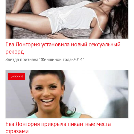
Ева Лонгория установила новый сексуальный
рекорд
Звезда признана "Женщиной года-2014"
Бикини
Ева Лонгория прикрыла пикантные места
стразами