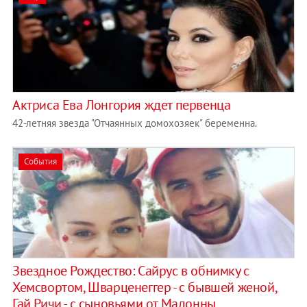
Актриса Ева Лонгория ждет первенца
42-летняя звезда "Отчаянных домохозяек" беременна.
События
Звездное Рождество: Сайрус в обнимку с
Хемсвортом, Шварценеггер - с бывшей женой,
Гай Ричи - с сыновьями от Мадонны