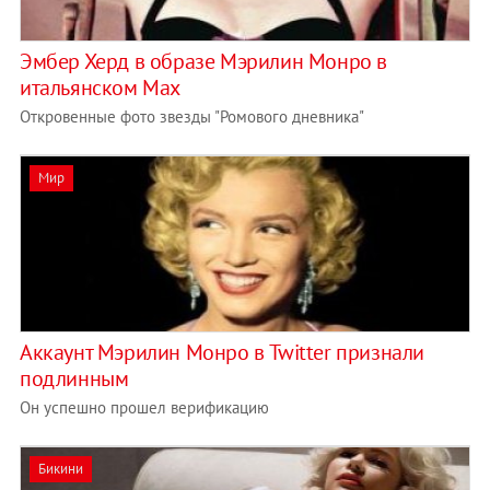
Эмбер Херд в образе Мэрилин Монро в
итальянском Max
Откровенные фото звезды "Ромового дневника"
Мир
Аккаунт Мэрилин Монро в Twitter признали
подлинным
Он успешно прошел верификацию
Бикини