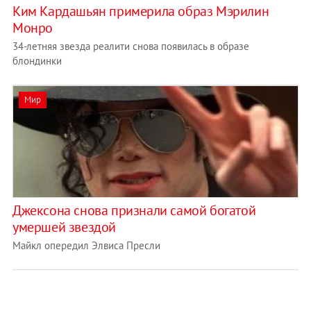
Ким Кардашьян примерила образ Мэрилин
Монро
34-летняя звезда реалити снова появилась в образе
блондинки
Мир
Джексона снова признали самой богатой
умершей звездой
Майкл опередил Элвиса Пресли