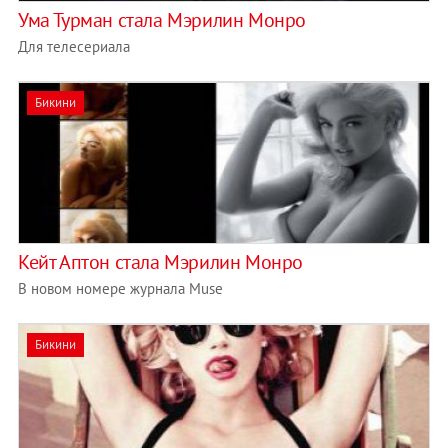
Ума Турман стала Мэрилин Монро
Для телесериала
Бикини
Кейт Аптон стала Мэрилин Монро
В новом номере журнала Muse
Бикини