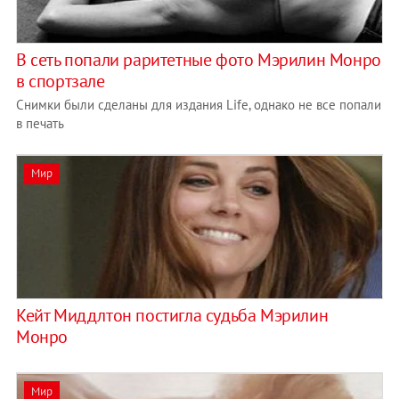
В сеть попали раритетные фото Мэрилин Монро
в спортзале
Снимки были сделаны для издания Life, однако не все попали
в печать
Мир
Кейт Миддлтон постигла судьба Мэрилин
Монро
Мир