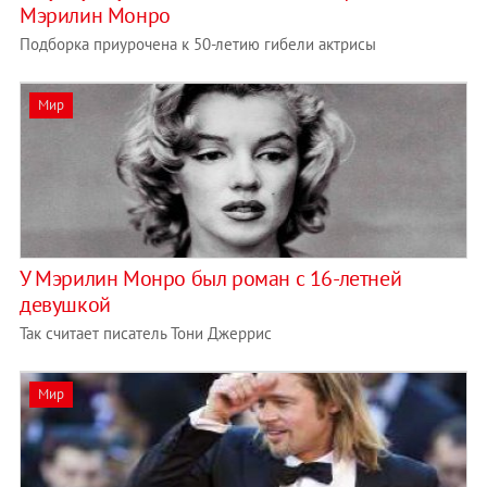
Мэрилин Монро
Подборка приурочена к 50-летию гибели актрисы
Мир
У Мэрилин Монро был роман с 16-летней
девушкой
Так считает писатель Тони Джеррис
Мир