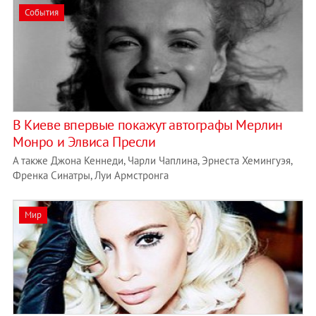
События
​В Киеве впервые покажут автографы Мерлин
Монро и Элвиса Пресли
А также Джона Кеннеди, Чарли Чаплина, Эрнеста Хемингуэя,
Френка Синатры, Луи Армстронга
Мир