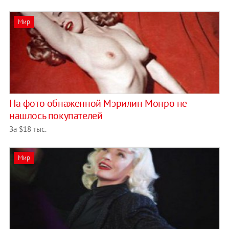
Мир
На фото обнаженной Мэрилин Монро не
нашлось покупателей
За $18 тыс.
Мир