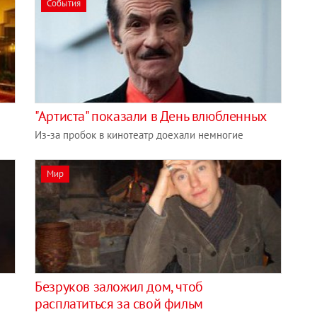
События
"Артиста" показали в День влюбленных
Из-за пробок в кинотеатр доехали немногие
Мир
Безруков заложил дом, чтоб
расплатиться за свой фильм