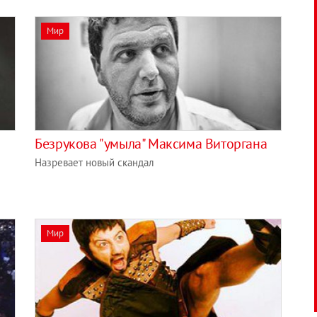
Мир
Безрукова "умыла" Максима Виторгана
Назревает новый скандал
Мир