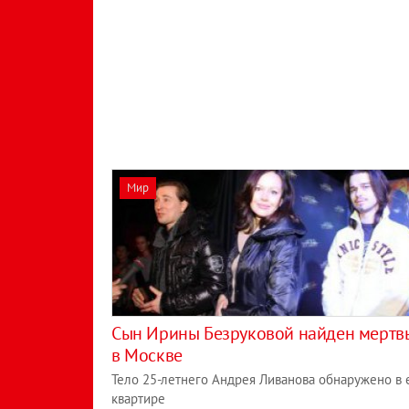
Мир
Сын Ирины Безруковой найден мерт
в Москве
Тело 25-летнего Андрея Ливанова обнаружено в 
квартире