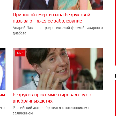
Причиной смерти сына Безруковой
называют тяжелое заболевание
Андрей Ливанов страдал тяжелой формой сахарного
диабета
Мир
вым
Безруков прокомментировал слух о
внебрачных детях
его
Российский актер обратился к поклонникам с
заявлением