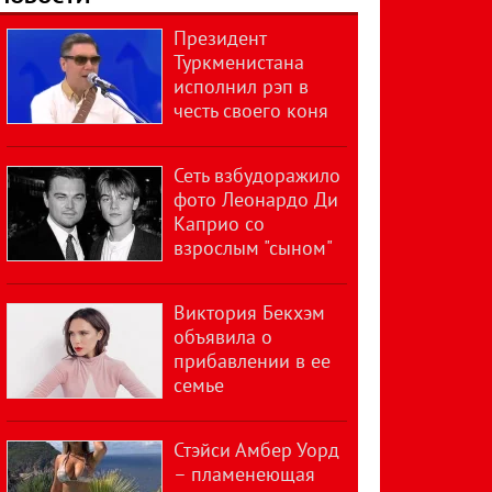
Президент
Туркменистана
исполнил рэп в
честь своего коня
Сеть взбудоражило
фото Леонардо Ди
Каприо со
взрослым "сыном"
Виктория Бекхэм
объявила о
прибавлении в ее
семье
Стэйси Амбер Уорд
– пламенеющая