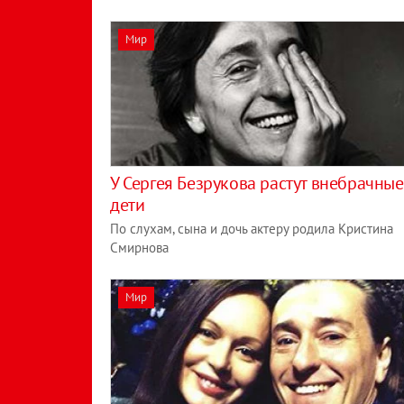
Мир
У Сергея Безрукова растут внебрачные
дети
По слухам, сына и дочь актеру родила Кристина
Смирнова
Мир