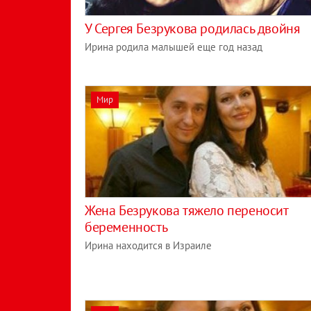
У Сергея Безрукова родилась двойня
Ирина родила малышей еще год назад
Мир
Жена Безрукова тяжело переносит
беременность
Ирина находится в Израиле