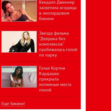
Кендалл Дженнер
засветила ягодицы
в леопардовом
бикини
Звезда фильма
"Девушка без
комплексов"
пробежалась голой
по парку
Голая Кортни
Кардашян
прикрыла
интимные места
пеной
Еще Бикини!