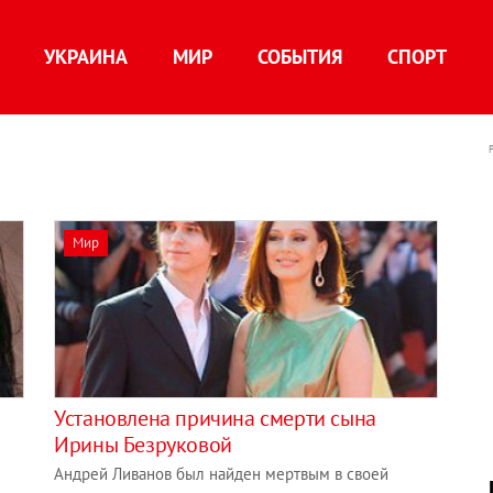
УКРАИНА
МИР
СОБЫТИЯ
СПОРТ
Мир
Установлена причина смерти сына
Ирины Безруковой
Андрей Ливанов был найден мертвым в своей