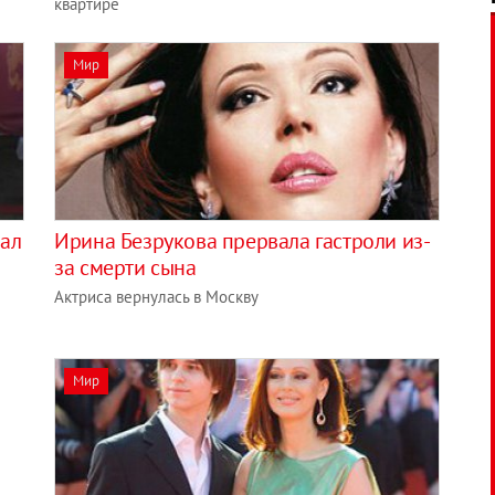
квартире
Мир
вал
Ирина Безрукова прервала гастроли из-
за смерти сына
Актриса вернулась в Москву
Мир