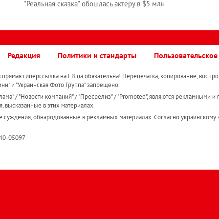
"Реальная сказка" обошлась актеру в $5 млн
Редакция
Политики и стандарты
Пользовательское
прямая гиперссылка на LB.ua обязательна! Перепечатка, копирование, воспро
ини" и "Украинская Фото Группа" запрещено.
ама" / "Новости компаний" / "Пресрелиз" / "Promoted", являются рекламными и 
я, высказанные в этих материалах.
е суждения, обнародованные в рекламных материалах. Согласно украинскому з
R40-05097