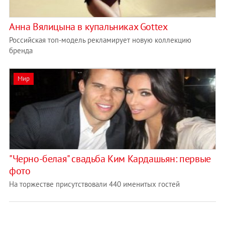
Анна Вялицына в купальниках Gottex
Российская топ-модель рекламирует новую коллекцию
бренда
Мир
"Черно-белая" свадьба Ким Кардашьян: первые
фото
На торжестве присутствовали 440 именитых гостей