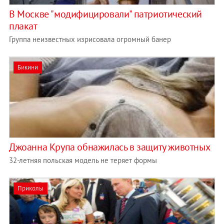
В Москве "модифицировали" патриотический
плакат
Группа неизвестных изрисовала огромный банер
Бикини
Джоанна Крупа обнажилась в защиту животных
32-летняя польская модель не теряет формы
Приколы