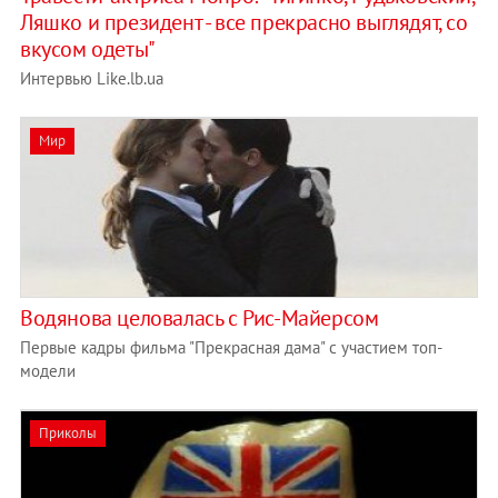
Ляшко и президент - все прекрасно выглядят, со
вкусом одеты"
Интервью Like.lb.ua
Мир
Водянова целовалась с Рис-Майерсом
Первые кадры фильма "Прекрасная дама" с участием топ-
модели
Приколы