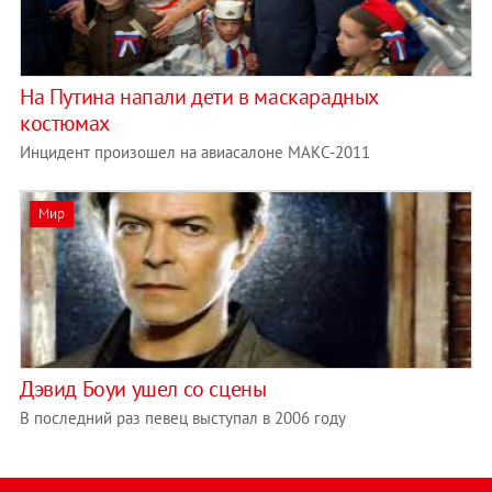
На Путина напали дети в маскарадных
костюмах
Инцидент произошел на авиасалоне МАКС-2011
Мир
Дэвид Боуи ушел со сцены
В последний раз певец выступал в 2006 году