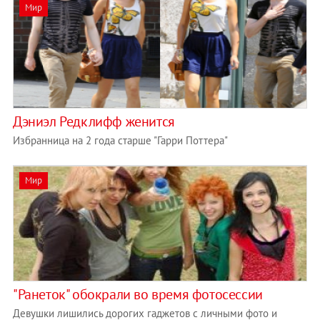
Мир
Дэниэл Редклифф женится
Избранница на 2 года старше "Гарри Поттера"
Мир
"Ранеток" обокрали во время фотосессии
Девушки лишились дорогих гаджетов с личными фото и