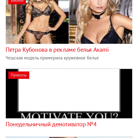
Бикини
Петра Кубонова в рекламе белья Axami
Чешская модель примерила кружевное белье
Приколы
Понедельничный демотиватор №4