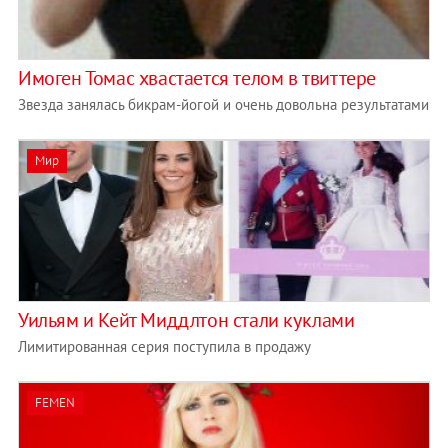
Имоген Томас хвастается телом в твиттере
Звезда занялась бикрам-йогой и очень довольна результатами
Мир
Уильям и Кейт Миддлтон стали куклами
Лимитированная серия поступила в продажу
FEMEN