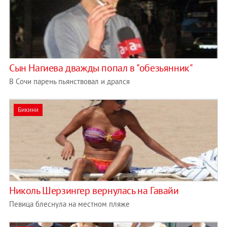
Сын Нагиева дважды попал в "обезьянник"
В Сочи парень пьянствовал и дрался
Бикини
Николь Шерзингер вернулась на Гавайи
Певица блеснула на местном пляже