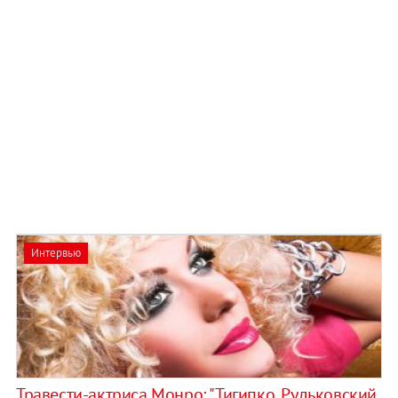
Интервью
Травести-актриса Монро: "Тигипко, Рудьковский,