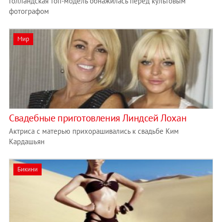
Голландская топ-модель обнажилась перед культовым
фотографом
Мир
Свадебные приготовления Линдсей Лохан
Актриса с матерью прихорашивались к свадьбе Ким
Кардашьян
Бикини