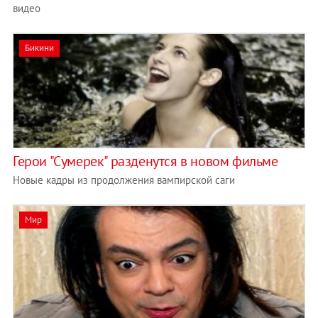
видео
Бикини
Герои "Сумерек" разденутся в новом фильме
Новые кадры из продолжения вампирской саги
Мир