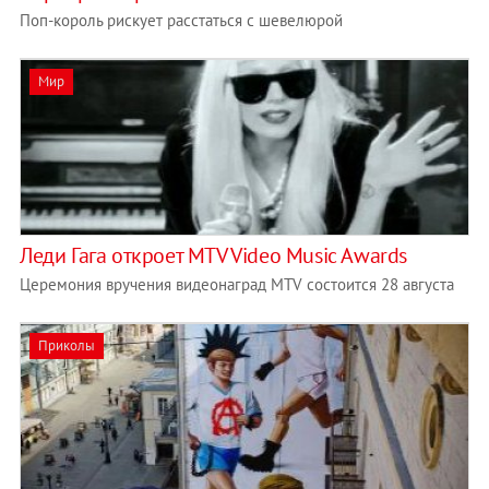
Поп-король рискует расстаться с шевелюрой
Мир
Леди Гага откроет MTV Video Music Awards
Церемония вручения видеонаград MTV состоится 28 августа
Приколы