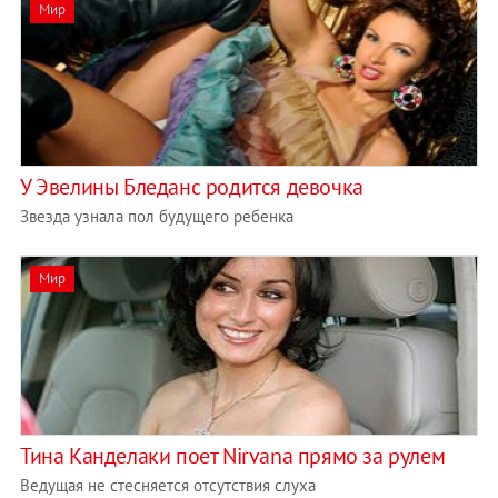
Мир
У Эвелины Бледанс родится девочка
Звезда узнала пол будущего ребенка
Мир
Тина Канделаки поет Nirvana прямо за рулем
Ведущая не стесняется отсутствия слуха