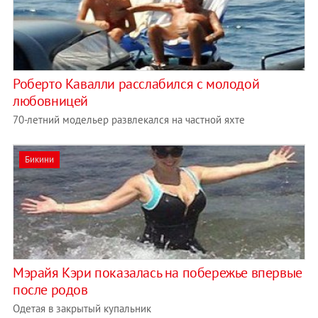
Роберто Кавалли расслабился с молодой
любовницей
70-летний модельер развлекался на частной яхте
Бикини
Мэрайя Кэри показалась на побережье впервые
после родов
Одетая в закрытый купальник