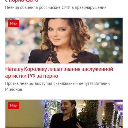
Певица обвинила российские СМИ в правонарушении
Мир
Наташу Королеву лишат звания заслуженной
артистки РФ за порно
Против певицы выступил скандальный депутат Виталий
Милонов
Мир