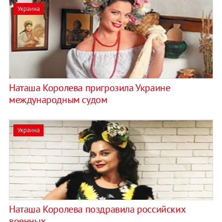
Украина
Наташа Королева пригрозила Украине
международным судом
Украина
Наташа Королева поздравила российских
военных