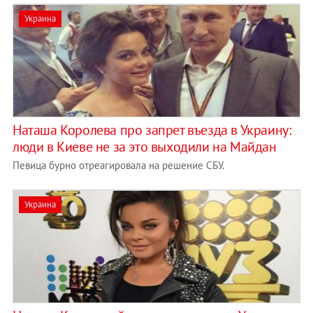
Украина
Наташа Королева про запрет въезда в Украину:
люди в Киеве не за это выходили на Майдан
Певица бурно отреагировала на решение СБУ.
Украина