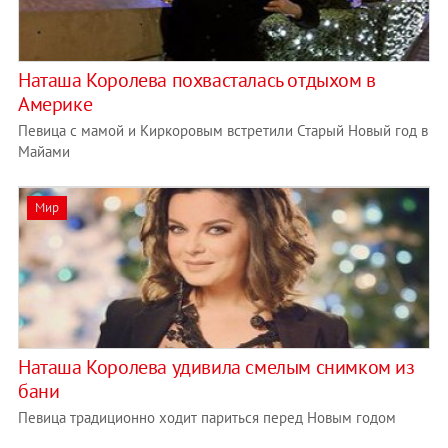
Наташа Королева похвасталась отдыхом в
Америке
Певица с мамой и Киркоровым встретили Старый Новый год в
Майами
Мир
Наташа Королева удивила смелым снимком из
бани
Певица традиционно ходит париться перед Новым годом