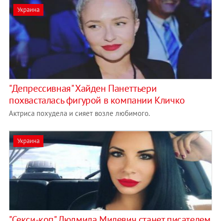
Украина
"Депрессивная" Хайден Панеттьери
похвасталась фигурой в компании Кличко
Актриса похудела и сияет возле любимого.
Украина
"Секси-коп" Людмила Милевич станет писателем