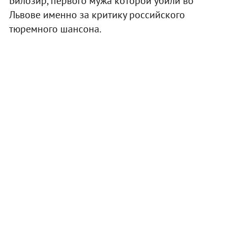
Билозир, первого мужа которой убили во
Львове именно за критику российского
тюремного шансона.