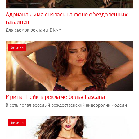
Адриана Лима снялась на фоне обездоленных
гавайцев
Для съемок рекламы DKNY
Бикини
Ирина Шейк в рекламе белья Lascana
В сеть попал веселый рождественский видеоролик модели
Бикини