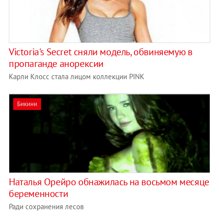
Victoria's Secret сняли модель, обвиняемую в
пропаганде анорексии
Карли Клосс стала лицом коллекции PINK
Бикини
Наталья Орейро обнажилась на восьмом месяце
беременности
Ради сохранения лесов