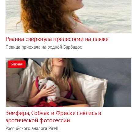
Рианна сверкнула прелестями на пляже
Певица приехала на родной Барбадос
Бикини
Земфира, Собчак и Фриске снялись в
эротической фотосессии
Российского аналога Pirelli