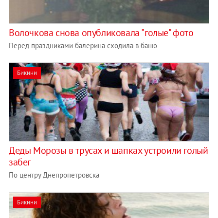
Волочкова снова опубликовала "голые" фото
Перед праздниками балерина сходила в баню
Бикини
Деды Морозы в трусах и шапках устроили голый
забег
По центру Днепропетровска
Бикини