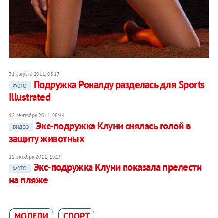
31 августа 2011, 08:17
Подружка Роналду разделась для Sports
ФОТО
Illustrated
12 сентября 2011, 08:44
Экс-подружка Клуни снялась голой в
ВИДЕО
защиту животных
12 октября 2011, 10:29
Экс-подружка Клуни показала прелести
ФОТО
на пляже
МОДЕЛИ
СПОРТ