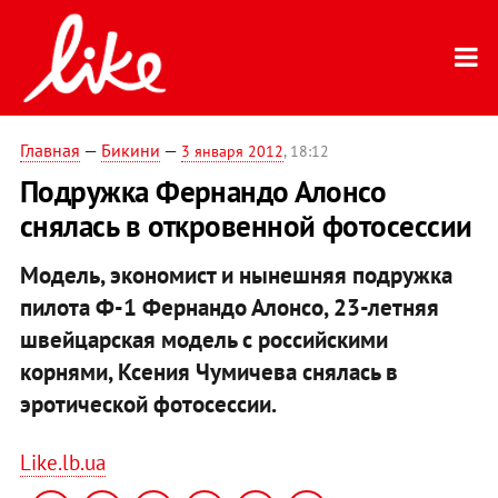
Главная
—
Бикини
—
3 января 2012
, 18:12
Подружка Фернандо Алонсо
снялась в откровенной фотосессии
Модель, экономист и нынешняя подружка
пилота Ф-1
Фернандо Алонсо
, 23-летняя
швейцарская модель с российскими
корнями, Ксения Чумичева снялась в
эротической фотосессии.
Like.lb.ua