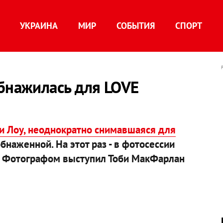
УКРАИНА
МИР
СОБЫТИЯ
СПОРТ
бнажилась для LOVE
и Лоу, неоднократно снимавшаяся для
обнаженной. На этот раз - в фотосессии
e. Фотографом выступил Тоби МакФарлан