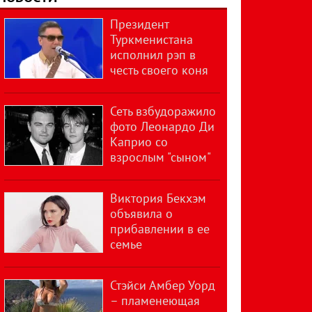
Президент
Туркменистана
исполнил рэп в
честь своего коня
Сеть взбудоражило
фото Леонардо Ди
Каприо со
взрослым "сыном"
Виктория Бекхэм
объявила о
прибавлении в ее
семье
Стэйси Амбер Уорд
– пламенеющая