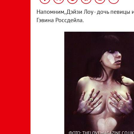
Напомним, Дэйзи Лоу - дочь певицы
Гэвина Россдейла.
ФОТО: THELOVEMAGAZINE.CO.UK