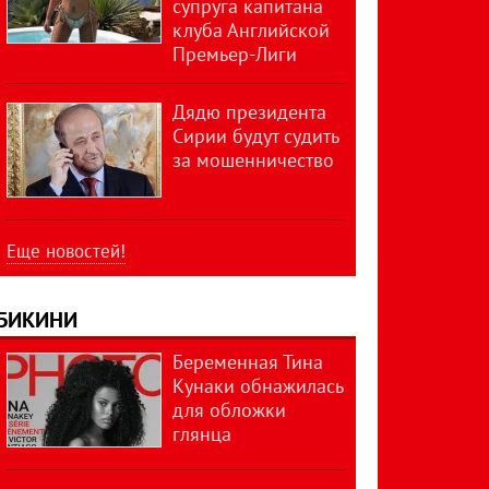
супруга капитана
клуба Английской
Премьер-Лиги
Дядю президента
Сирии будут судить
за мошенничество
Еще новостей!
БИКИНИ
Беременная Тина
Кунаки обнажилась
для обложки
глянца