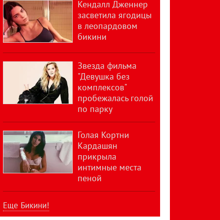
Кендалл Дженнер
засветила ягодицы
в леопардовом
бикини
Звезда фильма
"Девушка без
комплексов"
пробежалась голой
по парку
Голая Кортни
Кардашян
прикрыла
интимные места
пеной
Еще Бикини!