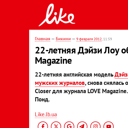
Главная
—
Бикини
—
9 февраля 2012
, 11:59
22-летняя Дэйзи Лоу о
Magazine
22-летняя английская модель
Дэйз
мужских журналов
, снова снялась 
Closer для журнала LOVE Magazin
Понд.
Like.lb.ua