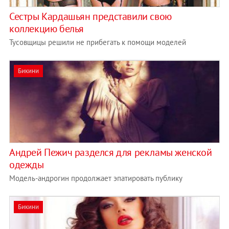
Сестры Кардашьян представили свою
коллекцию белья
Тусовщицы решили не прибегать к помощи моделей
Бикини
Андрей Пежич разделся для рекламы женской
одежды
Модель-андрогин продолжает эпатировать публику
Бикини