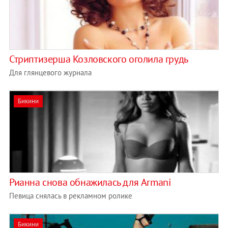
Стриптизерша Козловского оголила грудь
Для глянцевого журнала
Бикини
Рианна снова обнажилась для Armani
Певица снялась в рекламном ролике
Бикини