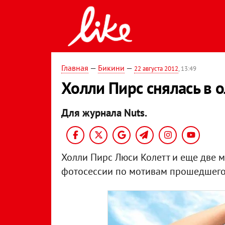
Главная
—
Бикини
—
22 августа 2012
, 13:49
Холли Пирс снялась в 
Для журнала Nuts.
Холли Пирс Люси Колетт и еще две м
фотосессии по мотивам прошедшего