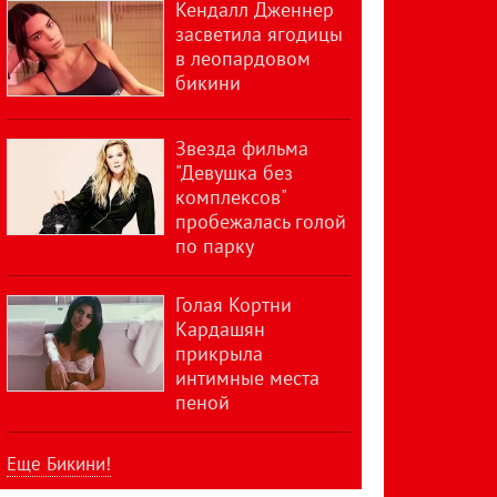
Кендалл Дженнер
засветила ягодицы
в леопардовом
бикини
Звезда фильма
"Девушка без
комплексов"
пробежалась голой
по парку
Голая Кортни
Кардашян
прикрыла
интимные места
пеной
Еще Бикини!