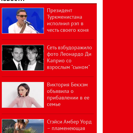
Президент
Туркменистана
исполнил рэп в
честь своего коня
Сеть взбудоражило
фото Леонардо Ди
Каприо со
взрослым "сыном"
Виктория Бекхэм
объявила о
прибавлении в ее
семье
Стэйси Амбер Уорд
– пламенеющая