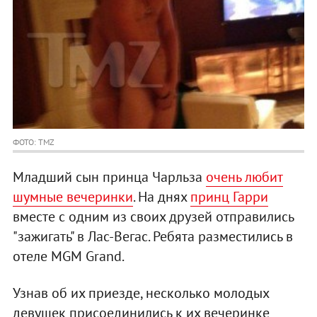
ФОТО: TMZ
Младший сын принца Чарльза
очень любит
шумные вечеринки
. На днях
принц Гарри
вместе с одним из своих друзей отправились
"зажигать" в Лас-Вегас. Ребята разместились в
отеле MGM Grand.
Узнав об их приезде, несколько молодых
девушек присоединились к их вечеринке