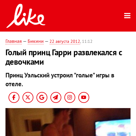
Главная
—
Бикини
—
22 августа 2012
, 11:12
Голый принц Гарри развлекался с
девочками
Принц Уэльский устроил "голые" игры в
отеле.