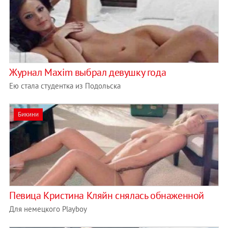
Журнал Maxim выбрал девушку года
Ею стала студентка из Подольска
Бикини
Певица Кристина Кляйн снялась обнаженной
Для немецкого Playboy