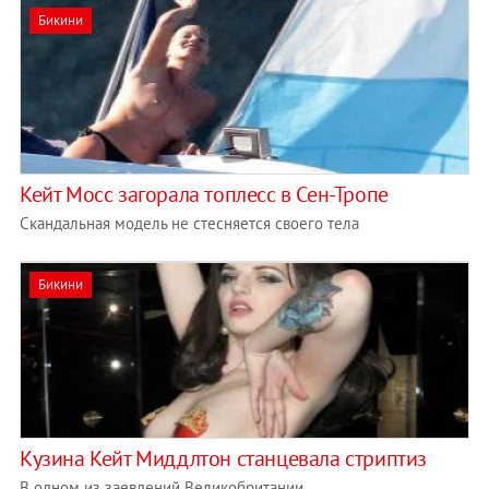
Бикини
Кейт Мосс загорала топлесс в Сен-Тропе
Скандальная модель не стесняется своего тела
Бикини
Кузина Кейт Миддлтон станцевала стриптиз
В одном из заевдений Великобритании