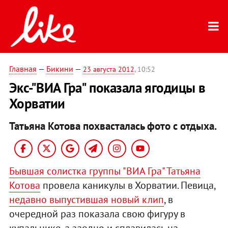
Главная
—
Бикини
—
23 августа 2012
, 10:52
Экс-"ВИА Гра" показала ягодицы в
Хорватии
Татьяна Котова похвасталась фото с отдыха.
Бывшая солистка группы "ВИА Гра" Татьяна
Котова
провела каникулы в Хорватии. Певица,
недавно выпустившая новый клип
, в
очередной раз показала свою фигуру в
купальнике, а заодно и сплавилась на