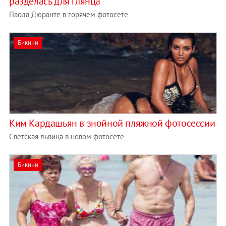
разделась для глянца
Паола Дюранте в горячем фотосете
Бикини
Ким Кардашьян в знойной пляжной фотосессии
Светская львица в новом фотосете
Бикини